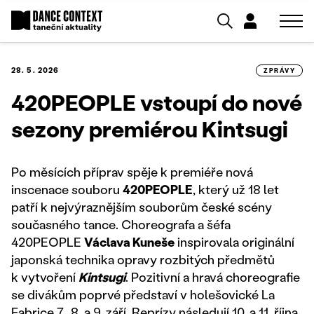
28. 5. 2026
ZPRÁVY
420PEOPLE vstoupí do nové
sezony premiérou Kintsugi
Po měsících příprav spěje k premiéře nová
inscenace souboru
420PEOPLE
, který už 18 let
patří k nejvýraznějším souborům české scény
současného tance. Choreografa a šéfa
420PEOPLE
Václava Kuneše
inspirovala originální
japonská technika opravy rozbitých předmětů
k vytvoření
Kintsugi
. Pozitivní a hravá choreografie
se divákům poprvé představí v holešovické La
Fabrice 7., 8. a 9. září. Reprízy následují 10. a 11. října.