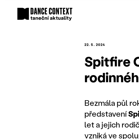
22. 5. 2024
Spitfire
rodinnéh
Bezmála půl ro
představení
Sp
let a jejich rod
vzniká ve spolu