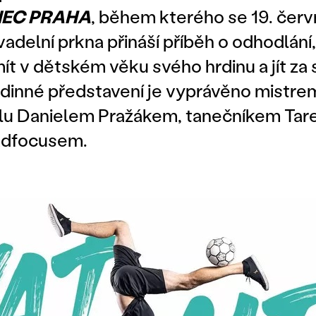
NEC PRAHA
, během kterého se 19. červ
adelní prkna přináší příběh o odhodlání, 
 mít v dětském věku svého hrdinu a jít z
odinné představení je vyprávěno mistre
alu Danielem Pražákem, tanečníkem Tar
adfocusem.