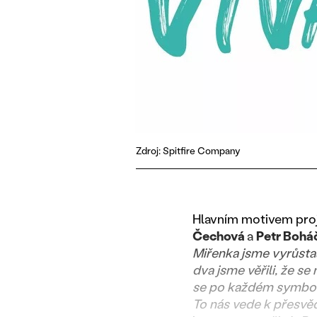
Zdroj: Spitfire Company
Hlavním motivem proje
Čechová
a
Petr Bohá
Miřenka jsme vyrůstal
dva jsme věřili, že s
se po každém symboli
To nás vede k přesvěd