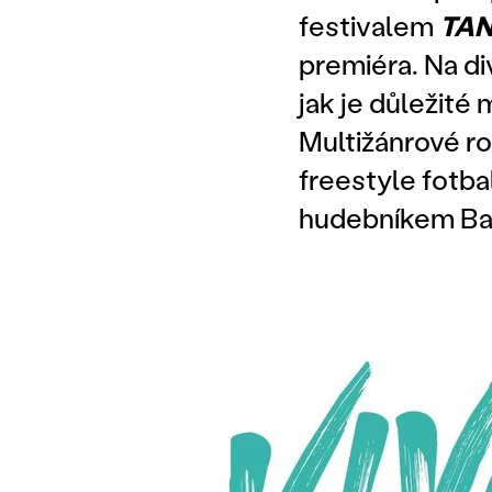
festivalem
TA
premiéra. Na div
jak je důležité
Multižánrové r
freestyle fotb
hudebníkem B