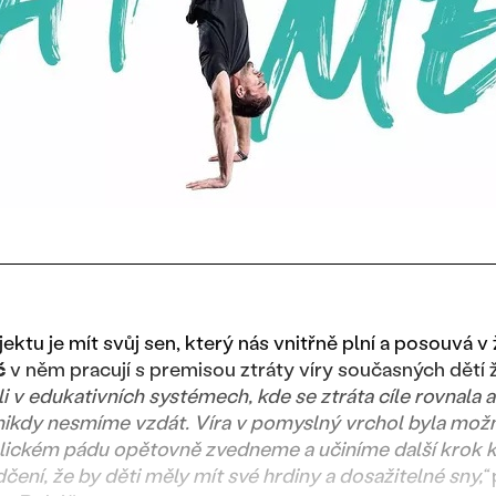
ktu je mít svůj sen, který nás vnitřně plní a posouvá v 
č
v něm pracují s premisou ztráty víry současných dětí ž
i v edukativních systémech, kde se ztráta cíle rovnala
e nikdy nesmíme vzdát. Víra v pomyslný vrchol byla možn
ckém pádu opětovně zvedneme a učiníme další krok k 
čení, že by děti měly mít své hrdiny a dosažitelné sny,“