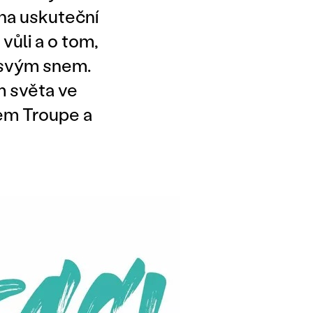
na uskuteční
vůli a o tom,
a svým snem.
m světa ve
em Troupe a