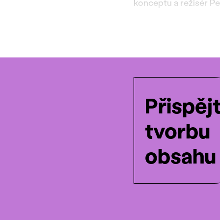
konceptu a režisér P
Přispěj
tvorbu
obsahu