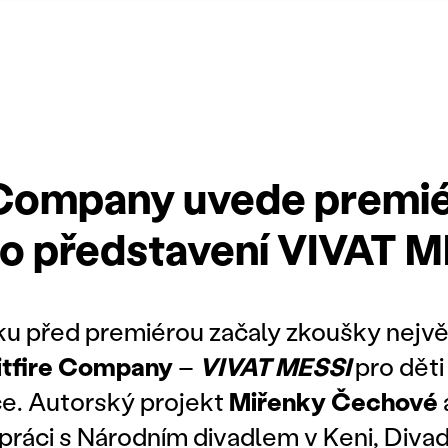
 Company uvede premi
o představení VIVAT M
ku před premiérou začaly zkoušky nejvě
itfire Company
–
VIVAT MESSI
pro děti
iče. Autorský projekt
Miřenky Čechové
práci s Národním divadlem v Keni, Diva