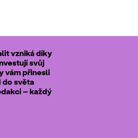
it vzniká díky
nvestují svůj
by vám přinesli
d do světa
edakci – každý