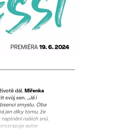
životě dál.
Miřenka
ít svůj sen.
„Já i
 absenci smyslu. Oba
á jen díky tomu, že
naplnění našich snů.
prozrazuje autor