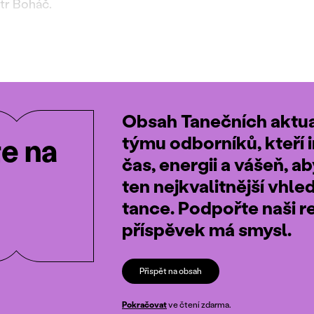
etr Boháč.
Obsah Tanečních aktual
týmu odborníků, kteří i
te na
čas, energii a vášeň, a
ten nejkvalitnější vhle
tance. Podpořte naši r
příspěvek má smysl.
Přispět na obsah
Pokračovat
ve čtení zdarma.