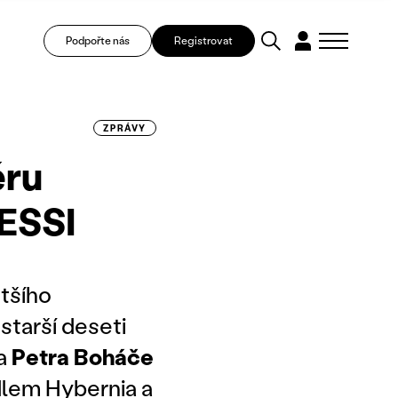
Podpořte nás
Registrovat
ZPRÁVY
éru
ESSI
tšího
 starší deseti
a
Petra Boháče
dlem Hybernia a