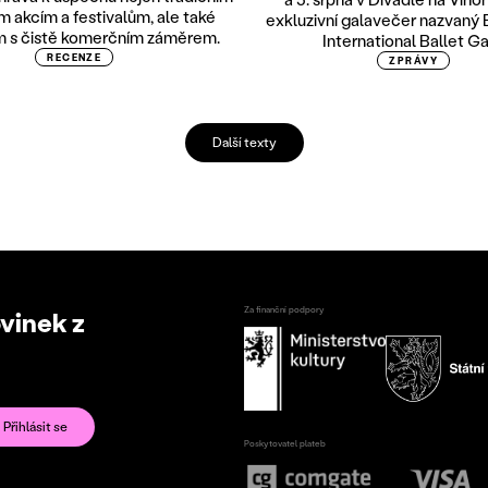
ím akcím a festivalům, ale také
exkluzivní galavečer nazvaný
m s čistě komerčním záměrem.
International Ballet Ga
RECENZE
ZPRÁVY
Další texty
Za finanční podpory
ovinek z
Poskytovatel plateb