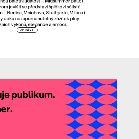
čnou baletní událost – Midsummer Ballet
om jevišti se představí špičkoví sólisté
 – Berlína, Mnichova, Stuttgartu, Milána i
ky čeká nezapomenutelný zážitek plný
ózních výkonů, elegance a emocí.
ZPRÁVY