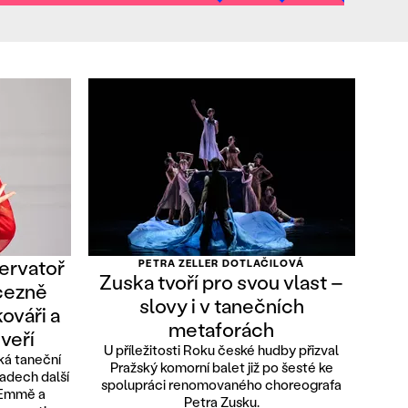
ervatoř
PETRA ZELLER DOTLAČILOVÁ
Zuska tvoří pro svou vlast –
ncezně
slovy i v tanečních
ováři a
metaforách
veří
U příležitosti Roku české hudby přizval
ká taneční
Pražský komorní balet již po šesté ke
radech další
spolupráci renomovaného choreografa
 Emmě a
Petra Zusku.