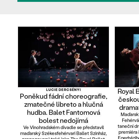
Royal 
LUCIE DERCSÉNYI
Poněkud fádní choreografie,
českou
zmatečné libreto a hlučná
drama
hudba. Balet Fantomová
Maďarský
bolest nedojímá
Fehérvá
taneční d
Ve Vinohradském divadle se představil
premiéra 
maďarský Székesfehérvari Ballet Szinház,
Egerházih