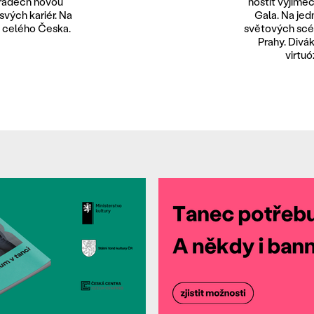
hradech novou
hostit výjime
svých kariér. Na
Gala. Na jedn
 z celého Česka.
světových scén
Prahy. Divá
virtu