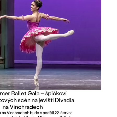
er Ballet Gala – špičkoví
tových scén na jevišti Divadla
na Vinohradech
o na Vinohradech bude v neděli 22. června