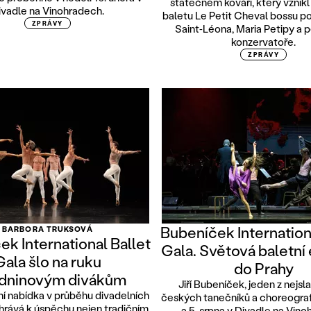
statečném kováři, který vznikl
ivadle na Vinohradech.
baletu Le Petit Cheval bossu p
ZPRÁVY
Saint‑Léona, Maria Petipy a
konzervatoře.
ZPRÁVY
Bubeníček Internation
BARBORA TRUKSOVÁ
k International Ballet
Gala. Světová baletní e
Gala šlo na ruku
do Prahy
zdninovým divákům
Jiří Bubeníček, jeden z nejsl
rní nabídka v průběhu divadelních
českých tanečníků a choreograf
hrává k úspěchu nejen tradičním
a 5. srpna v Divadle na Vin