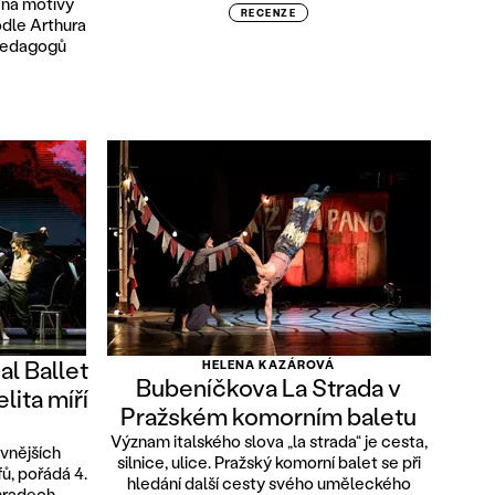
 na motivy
RECENZE
odle Arthura
 pedagogů
al Ballet
HELENA KAZÁROVÁ
Bubeníčkova La Strada v
lita míří
Pražském komorním baletu
Význam italského slova „la strada“ je cesta,
avnějších
silnice, ulice. Pražský komorní balet se při
ů, pořádá 4.
hledání další cesty svého uměleckého
ohradech