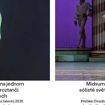
 na jednom
Midsumm
 roztančí
sólisté svě
ech
la talentů 2026
Pražské Divadl