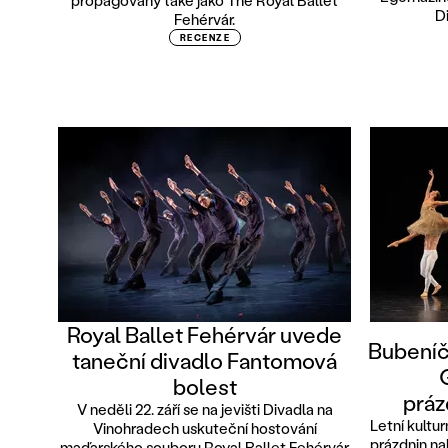
propagovaný také jako The Royal Ballet
D
Fehérvár.
RECENZE
Royal Ballet Fehérvár uvede
Bubeníče
taneční divadlo Fantomová
bolest
prá
V neděli 22. září se na jevišti Divadla na
Letní kultu
Vinohradech uskuteční hostování
prázdnin na
maďarského souboru Royal Ballet Fehérvár.