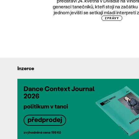
představí 24. května v Divadle na Vino
generaci tanečníků, kteří stojí na začátku 
jednom jevišti se setkají mladí interpreti
ZPRÁVY
Inzerce