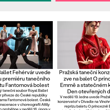
Ballet Fehérvár uvede
Pražská taneční konz
 premiéru tanečního
zve na balet O pri
tu Fantomová bolest
Emmě a statečném k
Den otevřených d
 taneční soubor Royal Ballet
r přiveze do České republiky
V neděli 19. ledna uvede Pražs
rama Fantomová bolest. Česká
konzervatoř v Divadle na Vinoh
inscenace v choreografii Attily
reprízu baletu O princezně
o proběhne v neděli 16. února v