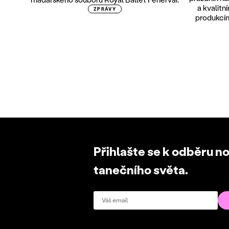
a kvalitn
ZPRÁVY
produkcí
Přihlašte se k odběru n
tanečního světa.