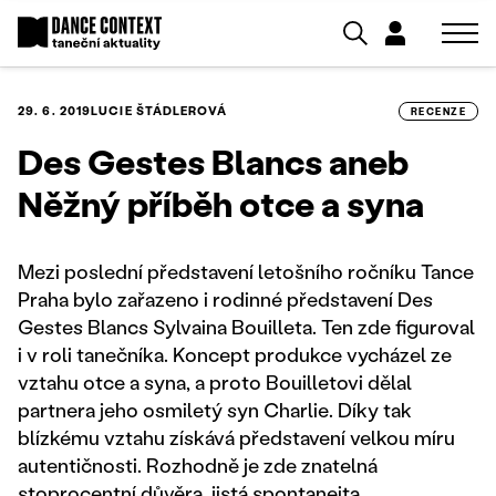
29. 6. 2019
LUCIE ŠTÁDLEROVÁ
RECENZE
Des Gestes Blancs aneb
Něžný příběh otce a syna
Mezi poslední představení letošního ročníku Tance
Praha bylo zařazeno i rodinné představení Des
Gestes Blancs Sylvaina Bouilleta. Ten zde figuroval
i v roli tanečníka. Koncept produkce vycházel ze
vztahu otce a syna, a proto Bouilletovi dělal
partnera jeho osmiletý syn Charlie. Díky tak
blízkému vztahu získává představení velkou míru
autentičnosti. Rozhodně je zde znatelná
stoprocentní důvěra, jistá spontaneita,