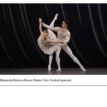
Marianela Núñez a Reece Clarke. Foto: Andrej Uspenski.