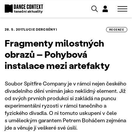
28. 5. 2017
LUCIE DERCSÉNYI
RECENZE
Fragmenty milostných
obrazů – Pohybová
instalace mezi artefakty
Soubor Spitfire Company je v rámci nejen českého
divadelního dění vnímán jako neklidný element. Již
od svých prvních produkcí si zakládá na puncu
experimentální ryzosti v rámci tanečního a
fyzického divadla. O ni tomuto uskupení v čele
s uměleckým garantem Petrem Boháčem zejména
jde a věnuje jí veškeré své úsilí.