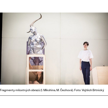
Fragmenty milostných obrazů (I. Mikshina, M. Čechová). Foto: Vojtěch Brtnický