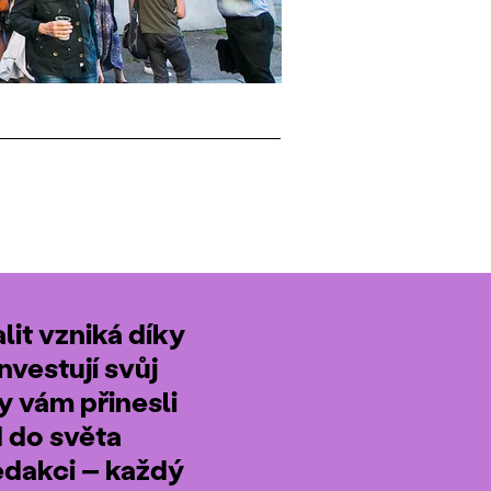
it vzniká díky
nvestují svůj
by vám přinesli
d do světa
edakci – každý