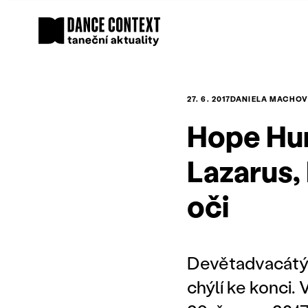
27. 6. 2017
DANIELA MACHO
Hope Hun
Lazarus,
oči
Devětadvacátý 
chýlí ke konci