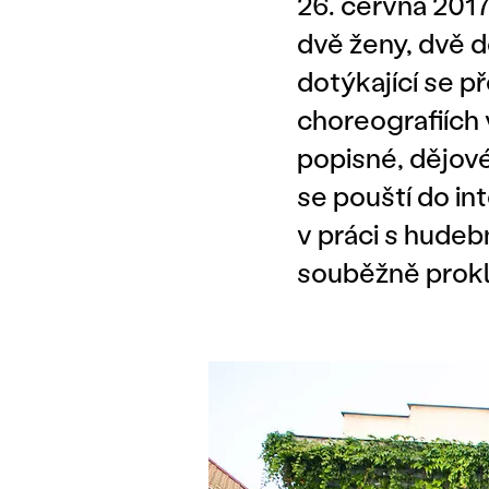
26. června 2017
dvě ženy, dvě d
dotýkající se 
choreografiích 
popisné, dějové 
se pouští do in
v práci s hude
souběžně proklá