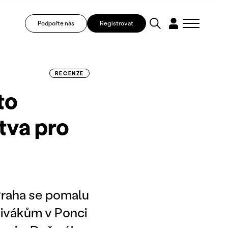
Podpořte nás
Registrovat
RECENZE
to
tva pro
Praha se pomalu
divákům v Ponci