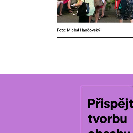
Foto: Michal Hančovský
Přispěj
tvorbu