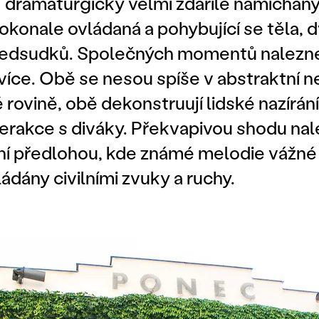
 dramaturgicky velmi zdařile namíchaný
okonale ovládaná a pohybující se těla, 
předsudků. Společných momentů nalez
více. Obě se nesou spíše v abstraktní n
rovině, obě dekonstruují lidské nazírání
terakce s diváky. Překvapivou shodu na
bní předlohou, kde známé melodie vážné
dány civilními zvuky a ruchy.