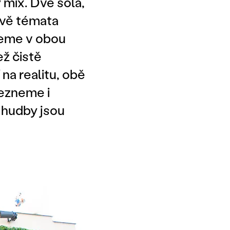
 mix. Dvě sóla,
dvě témata
neme v obou
ež čistě
 na realitu, obě
lezneme i
 hudby jsou