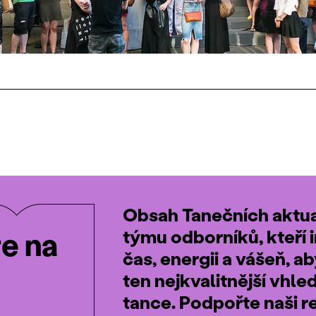
Obsah Tanečních aktual
týmu odborníků, kteří i
te na
čas, energii a vášeň, a
ten nejkvalitnější vhle
tance. Podpořte naši r