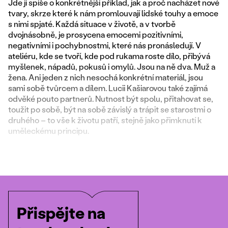
Jde jí spíše o konkrétnější příklad, jak a proč nacházet nové
tvary, skrze které k nám promlouvají lidské touhy a emoce
s nimi spjaté. Každá situace v životě, a v tvorbě
dvojnásobně, je prosycena emocemi pozitivními,
negativními i pochybnostmi, které nás pronásledují. V
ateliéru, kde se tvoří, kde pod rukama roste dílo, přibývá
myšlenek, nápadů, pokusů i omylů. Jsou na ně dva. Muž a
žena. Ani jeden z nich nesochá konkrétní materiál, jsou
sami sobě tvůrcem a dílem. Lucii Kašiarovou také zajímá
odvěké pouto partnerů. Nutnost být spolu, přitahovat se,
toužit po sobě, být na sobě závislý a trápit se starostmi o
druhého – to vše k životu patří, stejně jako přimknutí k
uměleckému principu.
Přispějte na