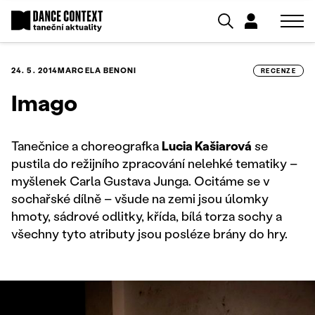
24. 5. 2014
MARCELA BENONI
RECENZE
Imago
Tanečnice a choreografka
Lucia Kašiarová
se
pustila do režijního zpracování nelehké tematiky –
myšlenek Carla Gustava Junga. Ocitáme se v
sochařské dílně – všude na zemi jsou úlomky
hmoty, sádrové odlitky, křída, bílá torza sochy a
všechny tyto atributy jsou posléze brány do hry.