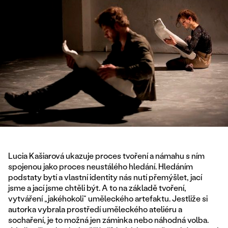
Lucia Kašiarová ukazuje proces tvoření a námahu s ním
spojenou jako proces neustálého hledání. Hledáním
podstaty bytí a vlastní identity nás nutí přemýšlet, jací
jsme a jací jsme chtěli být. A to na základě tvoření,
vytváření „jakéhokoli“ uměleckého artefaktu. Jestliže si
autorka vybrala prostředí uměleckého ateliéru a
sochaření, je to možná jen záminka nebo náhodná volba.