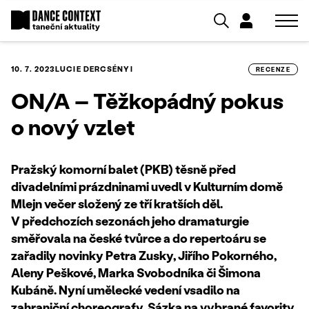
10. 7. 2023
LUCIE DERCSÉNYI
RECENZE
ON/A – Těžkopádný pokus
o nový vzlet
Pražský komorní balet (PKB) těsně před
divadelními prázdninami uvedl v Kulturním domě
Mlejn večer složený ze tří kratších děl.
V předchozích sezonách jeho dramaturgie
směřovala na české tvůrce a do repertoáru se
zařadily novinky Petra Zusky, Jiřího Pokorného,
Aleny Peškové, Marka Svobodníka či Šimona
Kubáně. Nyní umělecké vedení vsadilo na
zahraniční choreografy. Sázka na vybrané favority