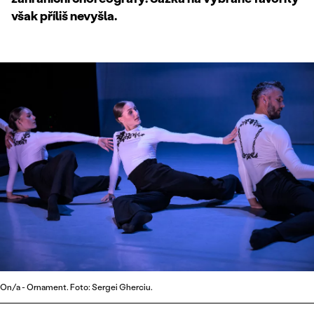
však příliš nevyšla.
On/a - Ornament. Foto: Sergei Gherciu.