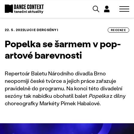
22. 5. 2022
LUCIE DERCSÉNYI
RECENZE
Popelka se šarmem v pop-
artové barevnosti
Repertoár Baletu Národního divadla Brno
neopomíjí české tvůrce a jejich práce zařazuje
pravidelně do programu. Na konci této divadelní
sezóny tak nabídku obohatil balet
Popelka
z dílny
choreografky Markéty Pimek Habalové.