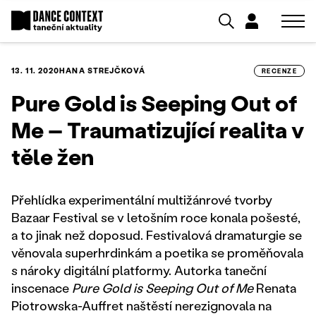
13. 11. 2020
HANA STREJČKOVÁ
RECENZE
Pure Gold is Seeping Out of
Me – Traumatizující realita v
těle žen
Přehlídka experimentální multižánrové tvorby
Bazaar Festival se v letošním roce konala pošesté,
a to jinak než doposud. Festivalová dramaturgie se
věnovala superhrdinkám a poetika se proměňovala
s nároky digitální platformy. Autorka taneční
inscenace
Pure Gold is Seeping Out of Me
Renata
Piotrowska-Auffret naštěstí nerezignovala na