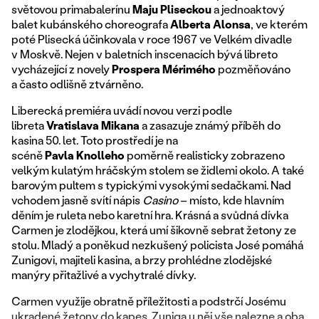
světovou primabalerínu
Maju Pliseckou
a jednoaktový
balet kubánského choreografa
Alberta Alonsa
, ve kterém
poté Plisecká účinkovala v roce 1967 ve Velkém divadle
v Moskvě. Nejen v baletních inscenacích bývá libreto
vycházející z novely
Prospera Mérimého
pozměňováno
a často odlišně ztvárněno.
Liberecká premiéra uvádí novou verzi podle
libreta
Vratislava Mikana
a zasazuje známý příběh do
kasina 50. let. Toto prostředí je na
scéně
Pavla
Knolleho
poměrně realisticky zobrazeno
velkým kulatým hráčským stolem se židlemi okolo. A také
barovým pultem s typickými vysokými sedačkami. Nad
vchodem jasně svítí nápis
Casino
– místo, kde hlavním
děním je ruleta nebo karetní hra. Krásná a svůdná dívka
Carmen je zlodějkou, která umí šikovně sebrat žetony ze
stolu. Mladý a poněkud nezkušený policista José pomáhá
Zunigovi, majiteli kasina, a brzy prohlédne zlodějské
manýry přitažlivé a vychytralé dívky.
Carmen využije obratně příležitosti a podstrčí Josému
ukradené žetony do kapes. Zuniga u něj vše nalezne a oba