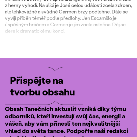
z herny vyhodí. Na ulici je José celou událostí zcela zdrcen,
ale lehkovážné a svůdné Carmen brzy podlehne. Dále se
vyvíjí příběh téměř podle předlohy. Jen Escamillo je
úspěšným hráčem a Carmen je jím zcela oslněna. Děj se
dere k dramatickému konci.
Přispějte na
tvorbu obsahu
Obsah Tanečních aktualit vzniká díky týmu
odborníků, kteří investují svůj čas, energii a
vášeň, aby vám přinesli ten nejkvalitnější
vhled do světa tance. Podpořte naši redakci