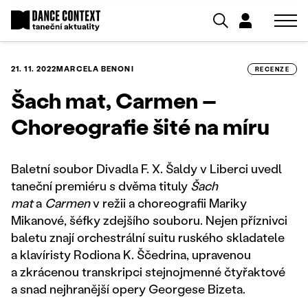
21. 11. 2022
MARCELA BENONI
RECENZE
Šach mat, Carmen –
Choreografie šité na míru
Baletní soubor Divadla F. X. Šaldy v Liberci uvedl
taneční premiéru s dvěma tituly
Šach
mat
a
Carmen
v režii a choreografii Mariky
Mikanové, šéfky zdejšího souboru. Nejen příznivci
baletu znají orchestrální suitu ruského skladatele
a klavíristy Rodiona K. Ščedrina, upravenou
a zkrácenou transkripci stejnojmenné čtyřaktové
a snad nejhranější opery Georgese Bizeta.