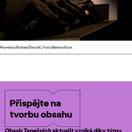
Proměna (Richard Ševčík). Foto Martina Root.
Přispějte na
tvorbu obsahu
Obsah Tanečních aktualit vzniká díky týmu