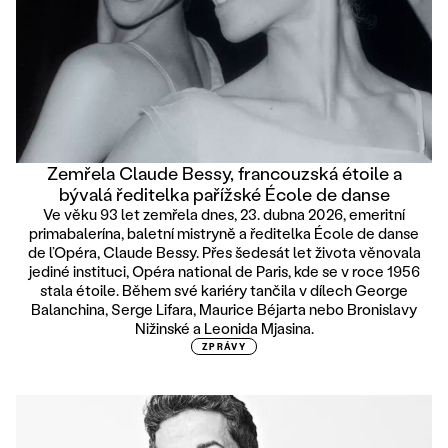
Zemřela Claude Bessy, francouzská étoile a
bývalá ředitelka pařížské École de danse
Ve věku 93 let zemřela dnes, 23. dubna 2026, emeritní
primabalerína, baletní mistryně a ředitelka École de danse
de l’Opéra, Claude Bessy. Přes šedesát let života věnovala
jediné instituci, Opéra national de Paris, kde se v roce 1956
stala étoile. Během své kariéry tančila v dílech George
Balanchina, Serge Lifara, Maurice Béjarta nebo Bronislavy
Nižinské a Leonida Mjasina.
ZPRÁVY