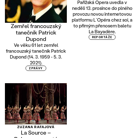
Pařížská Opera uvedla v
neděli 13. prosince do plného
provozu novou internetovou
platformu L´Opéra chez soi, a
Zemřel francouzský
to přímým přenosem baletu
La Bayadère.
tanečník Patrick
Dupond
REPORTÁŽE
Ve věku 61 let zemřel
francouzský tanečník Patrick
Dupond (14. 3. 1959 - 5. 3.
2021).
ZPRÁVY
ZUZANA RAFAJOVÁ
La Source –