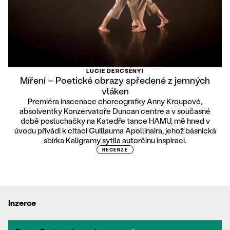
LUCIE DERCSÉNYI
Míření – Poetické obrazy spředené z jemných
vláken
Premiéra inscenace choreografky Anny Kroupové,
absolventky Konzervatoře Duncan centre a v současné
době posluchačky na Katedře tance HAMU, mě hned v
úvodu přivádí k citaci Guillauma Apollinaira, jehož básnická
sbírka Kaligramy sytila autorčinu inspiraci.
RECENZE
Inzerce