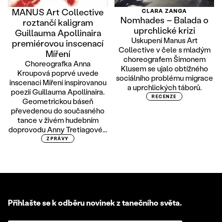
MANUS Art Collective
CLARA ZANGA
Nomhades – Balada o
roztančí kaligram
uprchlické krizi
Guillauma Apollinaira
Uskupení Manus Art
premiérovou inscenací
Collective v čele s mladým
Míření
choreografem Šimonem
Choreografka Anna
Klusem se ujalo obtížného
Kroupová poprvé uvede
sociálního problému migrace
inscenaci Míření inspirovanou
a uprchlických táborů.
poezií Guillauma Apollinaira.
RECENZE
Geometrickou báseň
převedenou do současného
tance v živém hudebním
doprovodu Anny Tretiagové...
ZPRÁVY
Přihlašte se k odběru novinek z tanečního světa.