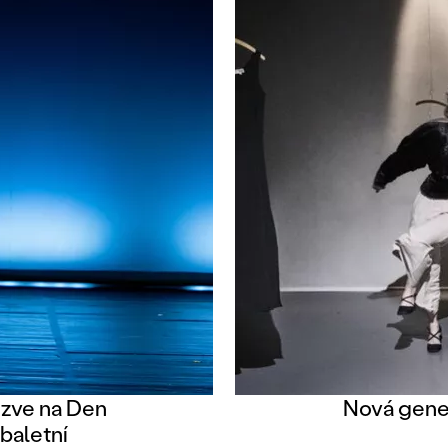
 zve na Den
Nová gener
baletní