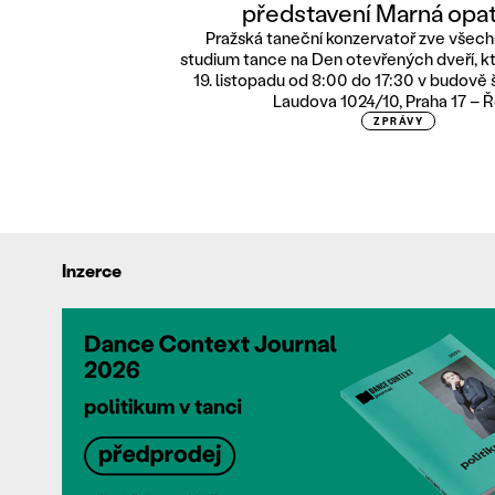
představení Marná opa
Pražská taneční konzervatoř zve všec
studium tance na Den otevřených dveří, kt
19. listopadu od 8:00 do 17:30 v budově 
Laudova 1024/10, Praha 17 – Ř
ZPRÁVY
Inzerce