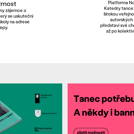
trnost
Platforma No
Katedry tance
hny zájemce o
širokou veřejno
erý se uskuteční
autorských i
školy na adrese
představí své c
epy.
až po kolekti