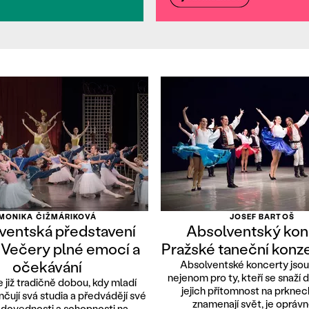
MONIKA ČIŽMÁRIKOVÁ
JOSEF BARTOŠ
ventská představení
Absolventský kon
 Večery plné emocí a
Pražské taneční konz
očekávání
Absolventské koncerty jso
nejenom pro ty, kteří se snaží 
 již tradičně dobou, kdy mladí
jejich přítomnost na prknec
čují svá studia a předvádějí své
znamenají svět, je oprávn
 dovednosti a schopnosti na