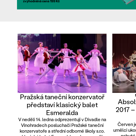
Pražská taneční konzervatoř
Absol
představí klasický balet
2017 –
Esmeralda
V neděli 14. ledna odprezentují v Divadle na
Červen je
Vinohradech posluchači Pražské taneční
umělci ukon
konzervatoře a střední odborné školy s.r.o.
nabyté