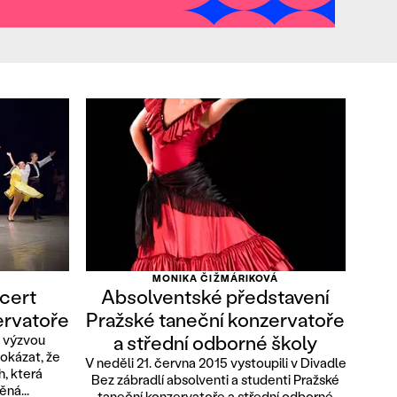
MONIKA ČIŽMÁRIKOVÁ
cert
Absolventské představení
ervatoře
Pražské taneční konzervatoře
a střední odborné školy
u výzvou
dokázat, že
V neděli 21. června 2015 vystoupili v Divadle
h, která
Bez zábradlí absolventi a studenti Pražské
ěná...
taneční konzervatoře a střední odborné