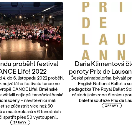
ndu proběhl festival
Daria Klimentová č
ANCE Life! 2022
poroty Prix de Lausa
 4. do 6. listopadu 2022 proběhl
Česká primabalerína, bývalá prv
ník největšího festivalu tance ve
English National Ballet a s
Evropě DANCE Life!. Brněnské
pedagožka The Royal Ballet Sc
avštívili nejlepší tanečníci české
následujícím roce členkou por
iční scény – návštěvníci měli
baletní soutěže Prix de La
t se zúčastnit více než 60
ZPRÁVY
 a masterclassů v 6 tanečních
či spatřit přes 50 vystoupení...
ZPRÁVY