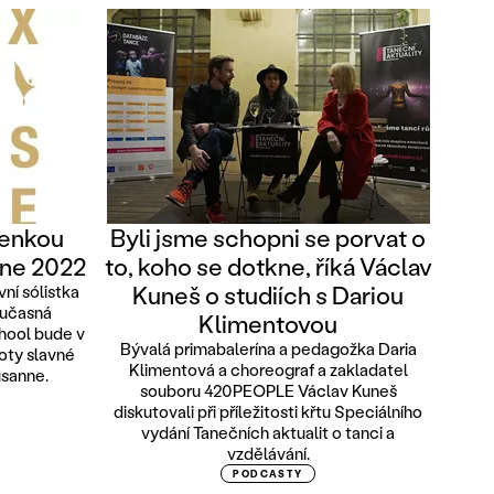
lenkou
Byli jsme schopni se porvat o
nne 2022
to, koho se dotkne, říká Václav
Kuneš o studiích s Dariou
ní sólistka
oučasná
Klimentovou
hool bude v
Bývalá primabalerína a pedagožka Daria
oty slavné
Klimentová a choreograf a zakladatel
usanne.
souboru 420PEOPLE Václav Kuneš
diskutovali při příležitosti křtu Speciálního
vydání Tanečních aktualit o tanci a
vzdělávání.
PODCASTY