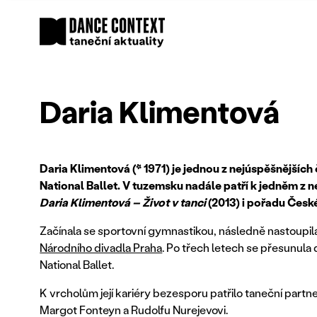
Daria Klimentová
Daria Klimentová (* 1971) je jednou z nejúspěšnějšíc
National Ballet. V tuzemsku nadále patří k jedněm z
Daria Klimentová – Život v tanci
(2013) i pořadu Česk
Začínala se sportovní gymnastikou, následně nastoupil
Národního divadla Praha
. Po třech letech se přesunula 
National Ballet.
K vrcholům její kariéry bezesporu patřilo taneční partne
Margot Fonteyn a Rudolfu Nurejevovi.