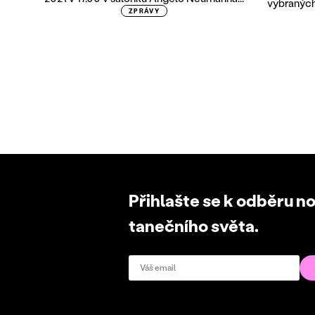
vybraných
ZPRÁVY
Přihlašte se k odběru n
tanečního světa.