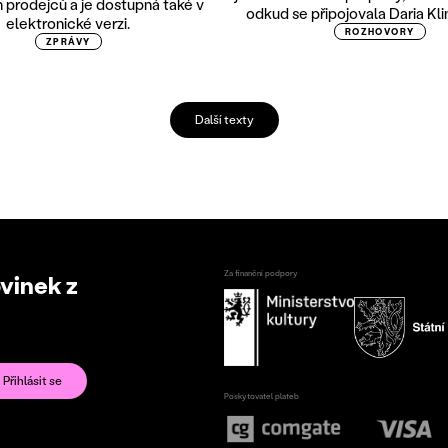
 prodejců a je dostupná také v
odkud se připojovala Daria Kli
elektronické verzi.
ROZHOVORY
ZPRÁVY
Další texty
Za finanční podpory
ovinek z
Poskytovatel plateb