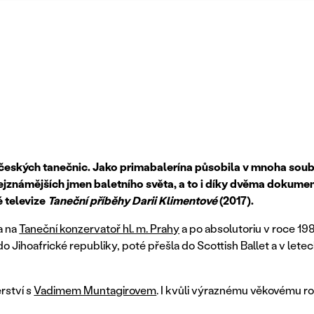
h českých tanečnic. Jako primabalerína působila v mnoha soub
 nejznámějších jmen baletního světa, a to i díky dvěma dokum
é televize
Taneční příběhy Darii Klimentové
(2017).
a na
Taneční konzervatoř hl. m. Prahy
a po absolutoriu v roce 19
do Jihoafrické republiky, poté přešla do Scottish Ballet a v let
rství s
Vadimem Muntagirovem
. I kvůli výraznému věkovému roz