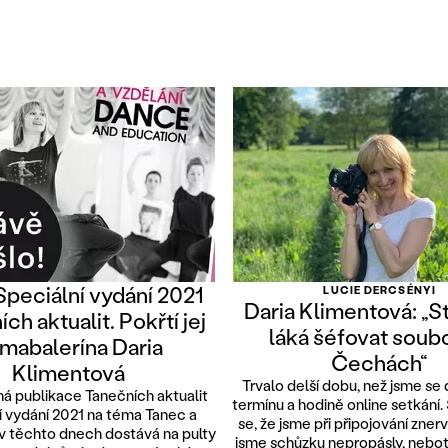
Speciální vydání 2021
LUCIE DERCSÉNYI
Daria Klimentová: „S
ch aktualit. Pokřtí jej
láká šéfovat soub
imabalerína Daria
Čechách“
Klimentová
Trvalo delší dobu, než jsme se
á publikace Tanečních aktualit
termínu a hodině online setkání.
í vydání 2021 na téma Tanec a
se, že jsme při připojování zner
 v těchto dnech dostává na pulty
jsme schůzku nepropásly, neboť