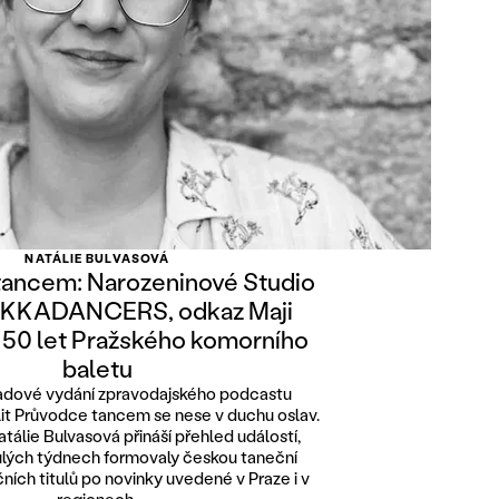
NATÁLIE BULVASOVÁ
tancem: Narozeninové Studio
EKKADANCERS, odkaz Maji
a 50 let Pražského komorního
baletu
padové vydání zpravodajského podcastu
it Průvodce tancem se nese v duchu oslav.
álie Bulvasová přináší přehled událostí,
ulých týdnech formovaly českou taneční
ních titulů po novinky uvedené v Praze i v