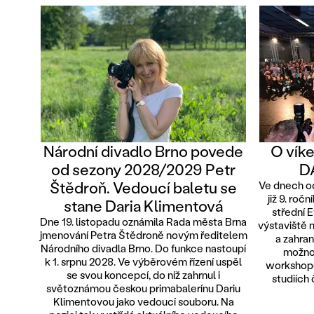
Národní divadlo Brno povede
O víke
od sezony 2028/2029 Petr
D
Štědroň. Vedoucí baletu se
Ve dnech od
již 9. roč
stane Daria Klimentová
střední 
Dne 19. listopadu oznámila Rada města Brna
výstaviště n
jmenování Petra Štědroně novým ředitelem
a zahran
Národního divadla Brno. Do funkce nastoupí
možnos
k 1. srpnu 2028. Ve výběrovém řízení uspěl
workshopů
se svou koncepcí, do níž zahrnul i
studiích 
světoznámou českou primabalerínu Dariu
Klimentovou jako vedoucí souboru. Na