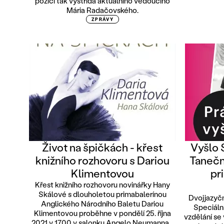
pozici tak vystřídá aktuálního vedoucího
Mária Radačovského.
ZPRÁVY
Život na špičkách - křest
Vyšlo 
knižního rozhovoru s Dariou
Taneční
Klimentovou
pr
Křest knižního rozhovoru novinářky Hany
Skálové s dlouholetou primabalerínou
Dvojjazyčn
Anglického Národního Baletu Dariou
Speciáln
Klimentovou proběhne v pondělí 25. října
vzdělání se
2021 v 17.00 v salonku Angelo Neumanna...