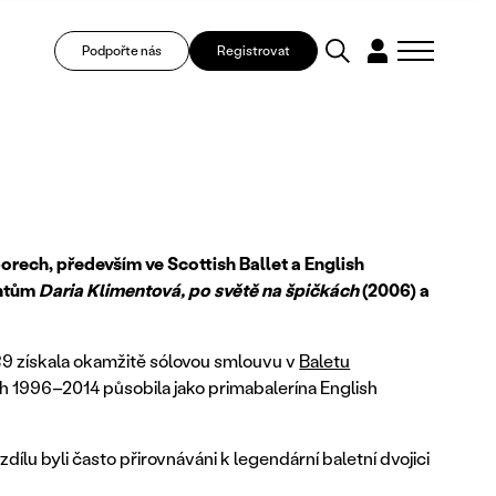
Podpořte nás
Registrovat
orech, především ve Scottish Ballet a English
entům
Daria Klimentová, po světě na špičkách
(2006) a
89 získala okamžitě sólovou smlouvu v
Baletu
ech 1996–2014 působila jako primabalerína English
dílu byli často přirovnáváni k legendární baletní dvojici