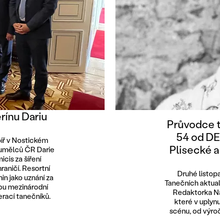
rínu Dariu
Průvodce 
54 od D
píř v Nostickém
Plisecké 
 umělců ČR Darie
cis za šíření
raničí. Resortní
Druhé listo
in jako uznání za
Tanečních aktual
ou mezinárodní
Redaktorka Nat
erací tanečníků.
které v uplyn
scénu, od výroč