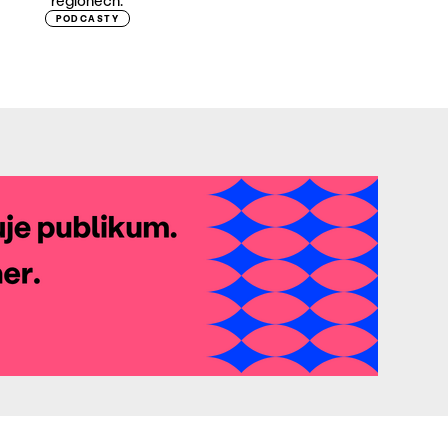
regionech.
PODCASTY