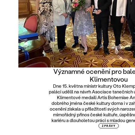
Významné ocenění pro bale
Klimentovou
Dne 15. května ministr kultury Oto Klem
paláci udělil na návrh Asociace tanečních
Klimentové medaili Artis Bohemiae Ami
dobrého jména české kultury doma i v zah
ocenění získala u příležitosti svých narozen
mimořádný přínos české kultuře, úspěšn
kariéru a dlouholetou práci s mladou gen
ZPRÁVY