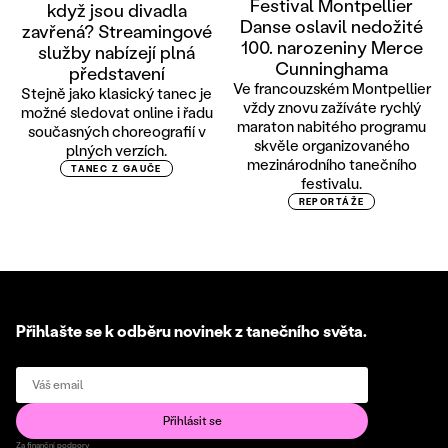
Festival Montpellier
když jsou divadla
Danse oslavil nedožité
zavřená? Streamingové
100. narozeniny Merce
služby nabízejí plná
Cunninghama
představení
Ve francouzském Montpellier
Stejně jako klasický tanec je
vždy znovu zažíváte rychlý
možné sledovat online i řadu
maraton nabitého programu
současných choreografií v
skvěle organizovaného
plných verzích.
mezinárodního tanečního
TANEC Z GAUČE
festivalu.
REPORTÁŽE
Přihlašte se k odběru novinek z tanečního světa.
Za finanční podpory