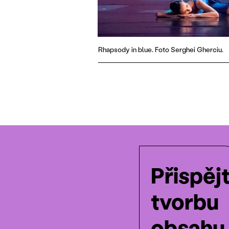
Rhapsody in blue. Foto Serghei Gherciu.
Přispěj
tvorbu
obsahu