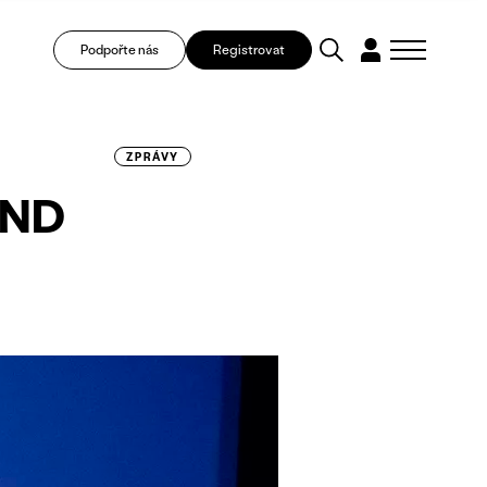
Podpořte nás
Registrovat
ZPRÁVY
 ND