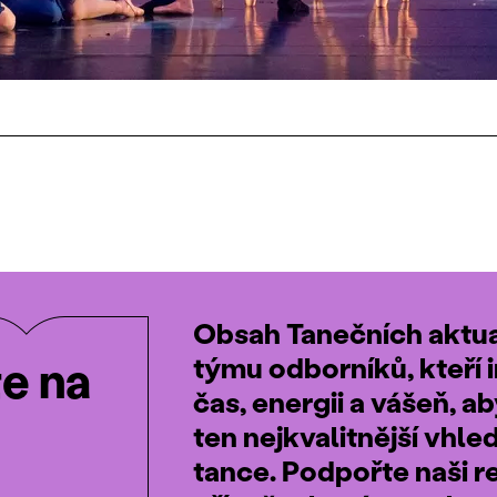
Obsah Tanečních aktual
týmu odborníků, kteří i
te na
čas, energii a vášeň, a
ten nejkvalitnější vhle
tance. Podpořte naši r