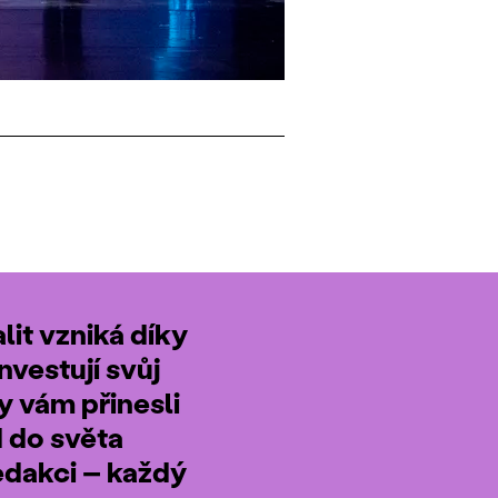
it vzniká díky
nvestují svůj
by vám přinesli
d do světa
edakci – každý