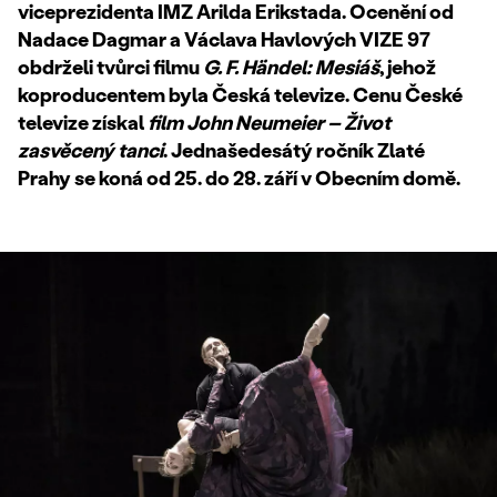
viceprezidenta IMZ Arilda Erikstada. Ocenění od
Nadace Dagmar a Václava Havlových VIZE 97
obdrželi tvůrci filmu
G. F. Händel: Mesiáš
, jehož
koproducentem byla Česká televize. Cenu České
televize získal
film John Neumeier – Život
zasvěcený tanci
. Jednašedesátý ročník Zlaté
Prahy se koná od 25. do 28. září v Obecním domě.