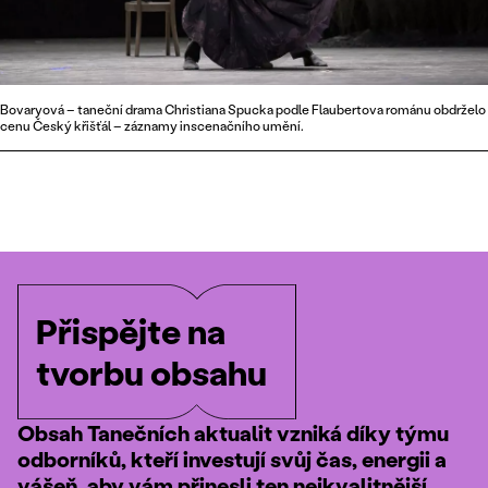
Bovaryová – taneční drama Christiana Spucka podle Flaubertova románu obdrželo
cenu Český křišťál – záznamy inscenačního umění.
Přispějte na
tvorbu obsahu
Obsah Tanečních aktualit vzniká díky týmu
odborníků, kteří investují svůj čas, energii a
vášeň, aby vám přinesli ten nejkvalitnější