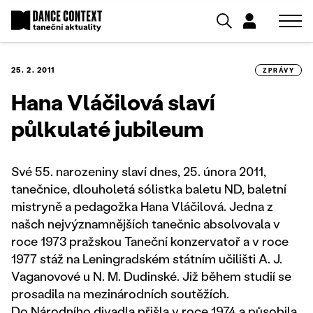
25. 2. 2011
ZPRÁVY
Hana Vláčilová slaví
půlkulaté jubileum
Své 55. narozeniny slaví dnes, 25. února 2011,
tanečnice, dlouholetá sólistka baletu ND, baletní
mistryně a pedagožka Hana Vláčilová. Jedna z
našch nejvýznamnějších tanečnic absolvovala v
roce 1973 pražskou Taneční konzervatoř a v roce
1977 stáž na Leningradském státním učilišti A. J.
Vaganovové u N. M. Dudinské. Již během studií se
prosadila na mezinárodních soutěžích.
Do Národního divadla přišla v roce 1974 a působila