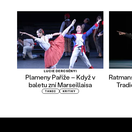
LUCIE DERCSÉNYI
Plameny Paříže – Když v
Ratmans
baletu zní Marseillaisa
Tradi
TANEC
KRITIKY