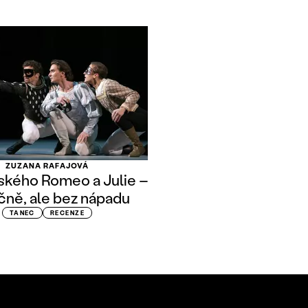
ZUZANA RAFAJOVÁ
kého Romeo a Julie –
čně, ale bez nápadu
TANEC
RECENZE