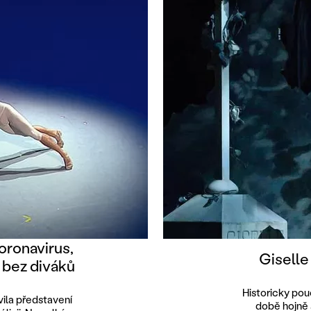
oronavirus,
Giselle
í bez diváků
Historicky pou
ila představení
době hojně