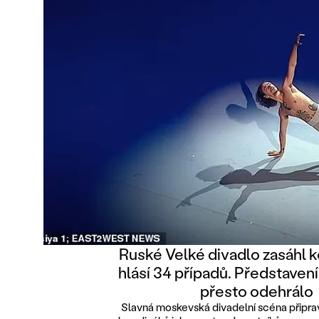
Ruské Velké divadlo zasáhl k
hlásí 34 případů. Představen
přesto odehrálo
Slavná moskevská divadelní scéna připrav