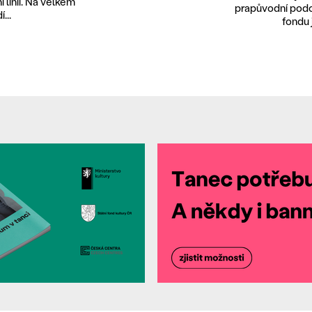
 linii. Na velkém
prapůvodní podo
...
fondu 