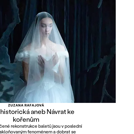
ZUZANA RAFAJOVÁ
 historická aneb Návrat ke
kořenům
čené rekonstrukce baletů jsou v poslední
 skloňovaným fenoménem a dobrat se