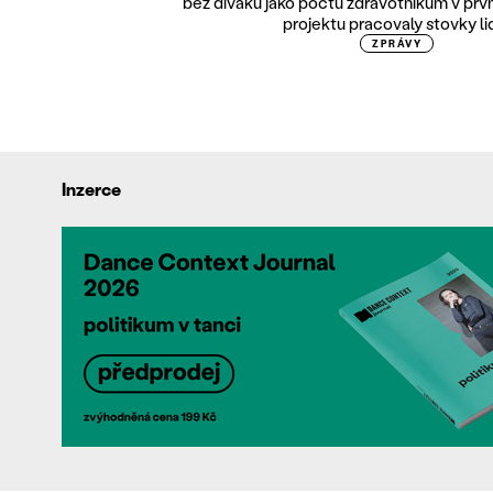
bez diváků jako poctu zdravotníkům v první
projektu pracovaly stovky lidí
ZPRÁVY
Inzerce