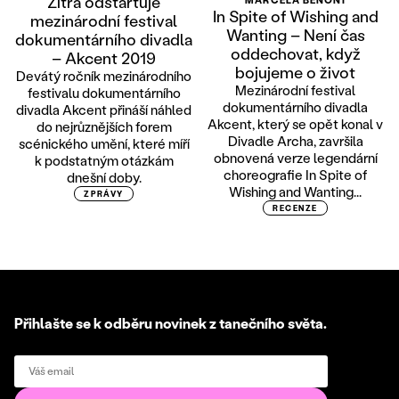
Zítra odstartuje
In Spite of Wishing and
mezinárodní festival
Wanting – Není čas
dokumentárního divadla
oddechovat, když
– Akcent 2019
bojujeme o život
Devátý ročník mezinárodního
Mezinárodní festival
festivalu dokumentárního
dokumentárního divadla
divadla Akcent přináší náhled
Akcent, který se opět konal v
do nejrůznějších forem
Divadle Archa, završila
scénického umění, které míří
obnovená verze legendární
k podstatným otázkám
choreografie In Spite of
dnešní doby.
Wishing and Wanting...
ZPRÁVY
RECENZE
Přihlašte se k odběru novinek z tanečního světa.