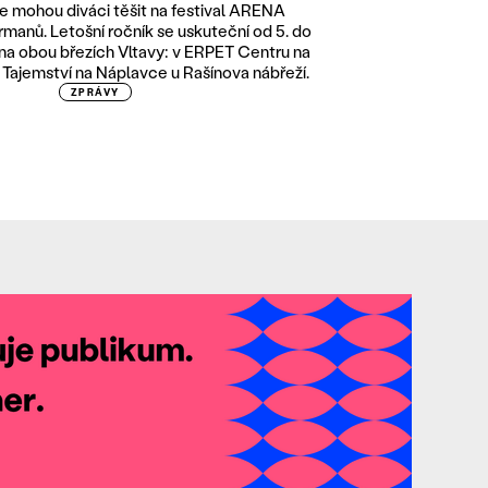
 mohou diváci těšit na festival ARENA
ormanů. Letošní ročník se uskuteční od 5. do
 na obou březích Vltavy: v ERPET Centru na
i Tajemství na Náplavce u Rašínova nábřeží.
ZPRÁVY