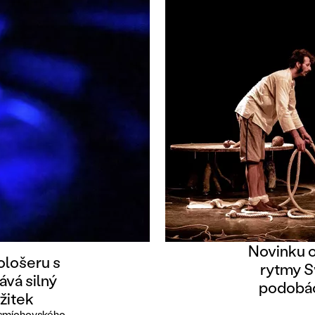
Novinku o
ološeru s
rytmy S
ává silný
podobác
žitek
 smíchovského