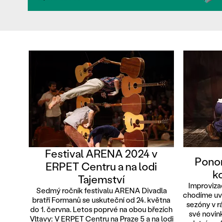
Festival ARENA 2024 v
Ponor
ERPET Centru a na lodi
k
Tajemství
Improviza
Sedmý ročník festivalu ARENA Divadla
chodíme uve
bratří Formanů se uskuteční od 24. května
sezóny v 
do 1. června. Letos poprvé na obou březích
své novin
Vltavy: V ERPET Centru na Praze 5 a na lodi