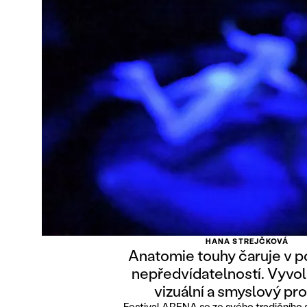
HANA STREJČKOVÁ
Anatomie touhy čaruje v p
nepředvídatelností. Vyvol
vizuální a smyslový pro
Festival ARENA se ze svého tradičního