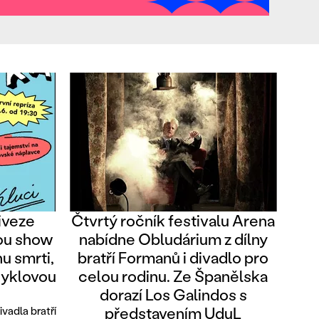
iveze
Čtvrtý ročník festivalu Arena
ou show
nabídne Obludárium z dílny
nu smrti,
bratří Formanů i divadlo pro
cyklovou
celou rodinu. Ze Španělska
dorazí Los Galindos s
představením UduL
vadla bratří