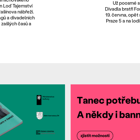
Už poosmé se
en Loď Tajemství
Divadla bratří F
Rašínova nábřeží.
19. června, opět
gů a divadelních
Praze 5 a na lod
e zašlých časů a