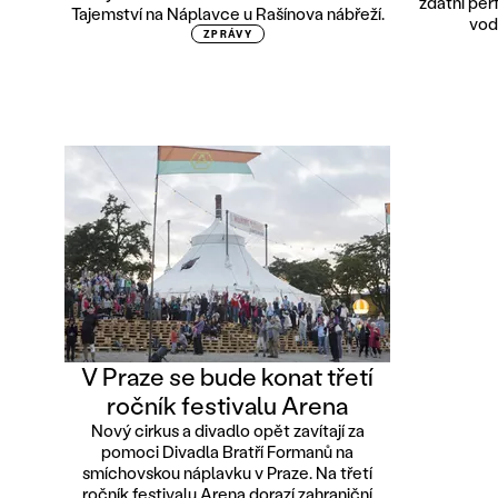
zdatní per
Tajemství na Náplavce u Rašínova nábřeží.
vod
ZPRÁVY
V Praze se bude konat třetí
ročník festivalu Arena
Nový cirkus a divadlo opět zavítají za
pomoci Divadla Bratří Formanů na
smíchovskou náplavku v Praze. Na třetí
ročník festivalu Arena dorazí zahraniční