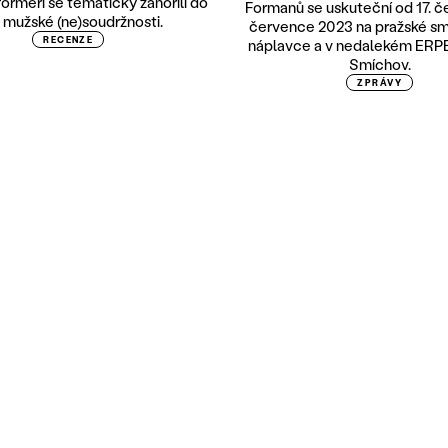
formeři se tematicky zanořili do
Formanů se uskuteční od 17. če
 mužské (ne)soudržnosti.
července 2023 na pražské s
RECENZE
náplavce a v nedalekém ERP
Smíchov.
ZPRÁVY