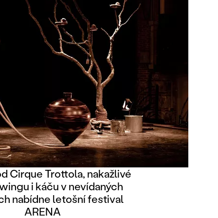
d Cirque Trottola, nakažlivé
wingu i káču v nevídaných
h nabídne letošní festival
ARENA