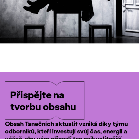
Přispějte na
tvorbu obsahu
Obsah Tanečních aktualit vzniká díky týmu
odborníků, kteří investují svůj čas, energii a
vášeň, aby vám přinesli ten nejkvalitnější