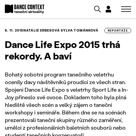
8. 11. 2015
NATÁLIE ERBESOVÁ
SYLVA TOMÁNKOVÁ
REPORTÁŽE
Dance Life Expo 2015 trhá
rekordy. A baví
Bohatý sobotní program tanečního veletrhu
ocenily davy návštěvníků proudící ze všech stran.
Spojení Dance Life Expo s veletrhy Sport Life a In-
Joy přineslo své ovoce. Dokladem toho byla plná
hlediště všech scén a velký zájem o taneční
workshopy i semináře. Během dne se na scénách
prezentovali taneční skupiny různého zaměření,
umělci z profesionálních baletních souborů nebo
studenti tanečních konzervatoří.