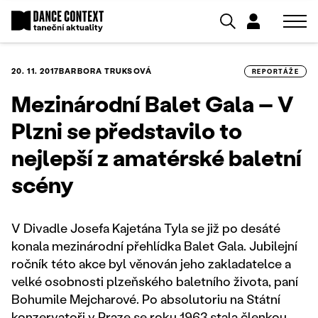
20. 11. 2017
BARBORA TRUKSOVÁ
REPORTÁŽE
Mezinárodní Balet Gala – V
Plzni se představilo to
nejlepší z amatérské baletní
scény
V Divadle Josefa Kajetána Tyla se již po desáté
konala mezinárodní přehlídka Balet Gala. Jubilejní
ročník této akce byl věnován jeho zakladatelce a
velké osobnosti plzeňského baletního života, paní
Bohumile Mejcharové. Po absolutoriu na Státní
konzervatoři v Praze se roku 1963 stala členkou