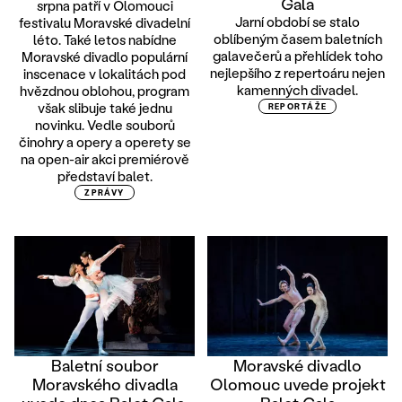
Gala
srpna patří v Olomouci
Jarní období se stalo
festivalu Moravské divadelní
oblíbeným časem baletních
léto. Také letos nabídne
galavečerů a přehlídek toho
Moravské divadlo populární
nejlepšího z repertoáru nejen
inscenace v lokalitách pod
kamenných divadel.
hvězdnou oblohou, program
však slibuje také jednu
REPORTÁŽE
novinku. Vedle souborů
činohry a opery a operety se
na open-air akci premiérově
představí balet.
ZPRÁVY
Baletní soubor
Moravské divadlo
Moravského divadla
Olomouc uvede projekt