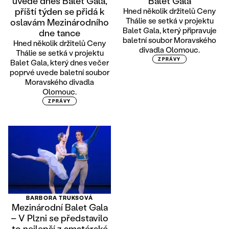
uvede dnes Balet Gala,
Balet Gala
příští týden se přidá k
Hned několik držitelů Ceny
Thálie se setká v projektu
oslavám Mezinárodního
Balet Gala, který připravuje
dne tance
baletní soubor Moravského
Hned několik držitelů Ceny
divadla Olomouc.
Thálie se setká v projektu
ZPRÁVY
Balet Gala, který dnes večer
poprvé uvede baletní soubor
Moravského divadla
Olomouc.
ZPRÁVY
BARBORA TRUKSOVÁ
Mezinárodní Balet Gala
– V Plzni se představilo
to nejlepší z amatérské