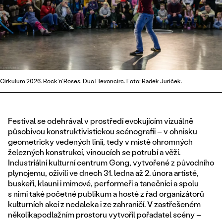
Cirkulum 2026. Rock’n’Roses. Duo Flexoncirc. Foto: Radek Juriček.
Festival se odehrával v prostředí evokujícím vizuálně
působivou konstruktivistickou scénografii – v ohnisku
geometricky vedených linií, tedy v místě ohromných
železných konstrukcí, vinoucích se potrubí a věží.
Industriální kulturní centrum Gong, vytvořené z původního
plynojemu, oživili ve dnech 31. ledna až 2. února artisté,
buskeři, klauni i mimové, performeři a tanečníci a spolu
s nimi také početné publikum a hosté z řad organizátorů
kulturních akcí z nedaleka i ze zahraničí. V zastřešeném
několikapodlažním prostoru vytvořil pořadatel scény –