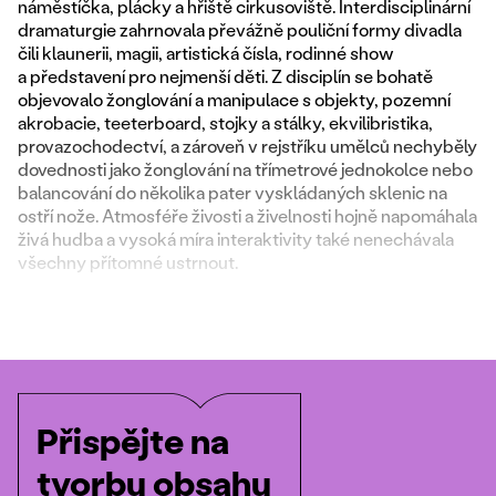
náměstíčka, plácky a hřiště cirkusoviště. Interdisciplinární
dramaturgie zahrnovala převážně pouliční formy divadla
čili klaunerii, magii, artistická čísla, rodinné show
a představení pro nejmenší děti. Z disciplín se bohatě
objevovalo žonglování a manipulace s objekty, pozemní
akrobacie, teeterboard, stojky a stálky, ekvilibristika,
provazochodectví, a zároveň v rejstříku umělců nechyběly
dovednosti jako žonglování na třímetrové jednokolce nebo
balancování do několika pater vyskládaných sklenic na
ostří nože. Atmosféře živosti a živelnosti hojně napomáhala
živá hudba a vysoká míra interaktivity také nenechávala
všechny přítomné ustrnout.
Přispějte na
tvorbu obsahu