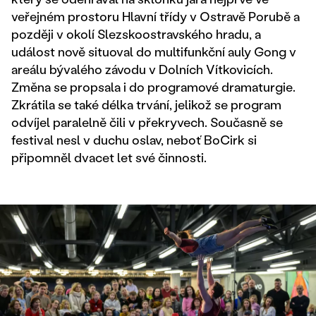
veřejném prostoru Hlavní třídy v Ostravě Porubě a
později v okolí Slezskoostravského hradu, a
událost nově situoval do multifunkční auly Gong v
areálu bývalého závodu v Dolních Vítkovicích.
Změna se propsala i do programové dramaturgie.
Zkrátila se také délka trvání, jelikož se program
odvíjel paralelně čili v překryvech. Současně se
festival nesl v duchu oslav, neboť BoCirk si
připomněl dvacet let své činnosti.