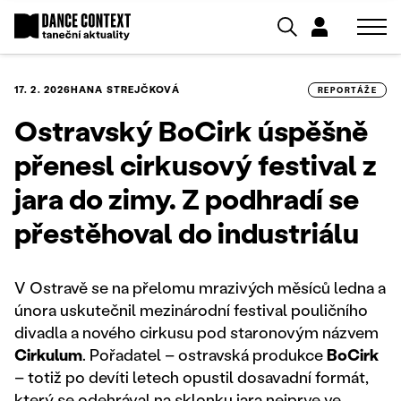
17. 2. 2026
HANA STREJČKOVÁ
REPORTÁŽE
Ostravský BoCirk úspěšně
přenesl cirkusový festival z
jara do zimy. Z podhradí se
přestěhoval do industriálu
V Ostravě se na přelomu mrazivých měsíců ledna a
února uskutečnil mezinárodní festival pouličního
divadla a nového cirkusu pod staronovým názvem
Cirkulum
. Pořadatel – ostravská produkce
BoCirk
– totiž po devíti letech opustil dosavadní formát,
který se odehrával na sklonku jara nejprve ve