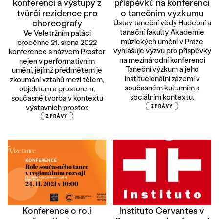
konferenci a výstupy z
příspěvků na konferenci
tvůrčí rezidence pro
o tanečním výzkumu
choreografy
Ústav taneční vědy Hudební a
taneční fakulty Akademie
Ve Veletržním paláci
múzických umění v Praze
proběhne 21. srpna 2022
vyhlašuje výzvu pro příspěvky
konference s názvem Prostor
na mezinárodní konferenci
nejen v performativním
Taneční výzkum a jeho
umění, jejímž předmětem je
institucionální zázemí v
zkoumání vztahů mezi tělem,
současném kulturním a
objektem a prostorem,
sociálním kontextu.
současné tvorba v kontextu
výstavních prostor.
ZPRÁVY
ZPRÁVY
Konference o roli
Instituto Cervantes v