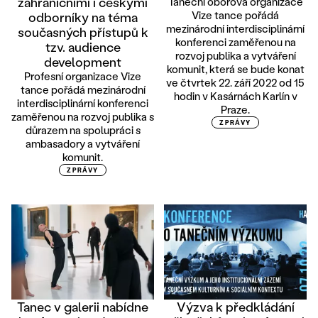
zahraničními i českými
Taneční oborová organizace
Vize tance pořádá
odborníky na téma
mezinárodní interdisciplinární
současných přístupů k
konferenci zaměřenou na
tzv. audience
rozvoj publika a vytváření
development
komunit, která se bude konat
Profesní organizace Vize
ve čtvrtek 22. září 2022 od 15
tance pořádá mezinárodní
hodin v Kasárnách Karlín v
interdisciplinární konferenci
Praze.
zaměřenou na rozvoj publika s
ZPRÁVY
důrazem na spolupráci s
ambasadory a vytváření
komunit.
ZPRÁVY
Tanec v galerii nabídne
Výzva k předkládání