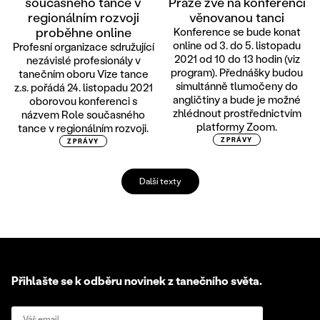
současného tance v
Praze zve na konferenci
regionálním rozvoji
věnovanou tanci
proběhne online
Konference se bude konat
online od 3. do 5. listopadu
Profesní organizace sdružující
2021 od 10 do 13 hodin (viz
nezávislé profesionály v
program). Přednášky budou
tanečním oboru Vize tance
simultánně tlumočeny do
z.s. pořádá 24. listopadu 2021
angličtiny a bude je možné
oborovou konferenci s
zhlédnout prostřednictvím
názvem Role současného
platformy Zoom.
tance v regionálním rozvoji.
ZPRÁVY
ZPRÁVY
Další texty
Přihlašte se k odběru novinek z tanečního světa.