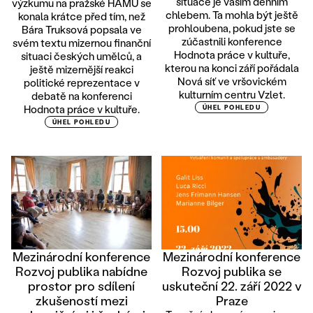
situace je vaším denním
výzkumu na pražské HAMU se
chlebem. Ta mohla být ještě
konala krátce před tím, než
prohloubena, pokud jste se
Bára Truksová popsala ve
zúčastnili konference
svém textu mizernou finanční
Hodnota práce v kultuře,
situaci českých umělců, a
kterou na konci září pořádala
ještě mizernější reakci
Nová síť ve vršovickém
politické reprezentace v
kulturním centru Vzlet.
debatě na konferenci
Hodnota práce v kultuře.
ÚHEL POHLEDU
ÚHEL POHLEDU
Mezinárodní konference
Mezinárodní konference
Rozvoj publika nabídne
Rozvoj publika se
prostor pro sdílení
uskuteční 22. září 2022 v
zkušeností mezi
Praze