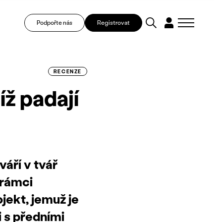
Podpořte nás
Registrovat
RECENZE
íž padají
váří v tvář
 rámci
jekt, jemuž je
 s předními