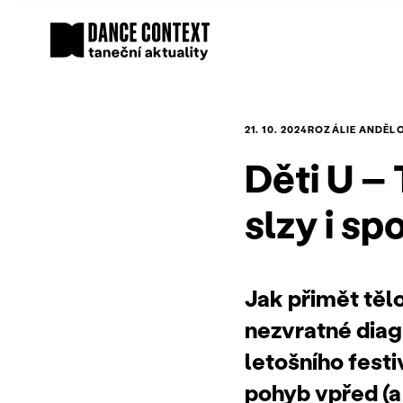
21. 10. 2024
ROZÁLIE ANDĚL
Děti U – 
slzy i s
Jak přimět tělo
nezvratné diag
letošního festi
pohyb vpřed (a