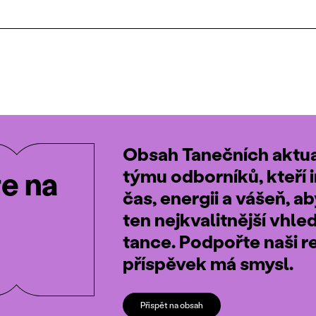
Obsah Tanečních aktual
týmu odborníků, kteří i
te na
čas, energii a vášeň, a
ten nejkvalitnější vhle
tance. Podpořte naši r
příspěvek má smysl.
Přispět na obsah