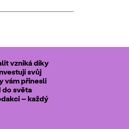
it vzniká díky
nvestují svůj
by vám přinesli
d do světa
edakci – každý