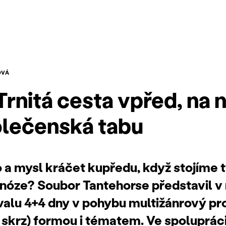
OVÁ
Trnitá cesta vpřed, na n
polečenská tabu
 a mysl kráčet kupředu, když stojíme t
nóze? Soubor Tantehorse představil v
valu 4+4 dny v pohybu multižánrový pro
 skrz) formou i tématem. Ve spolupráci