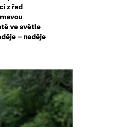
cí z řad
jímavou
tě ve světle
aděje – naděje