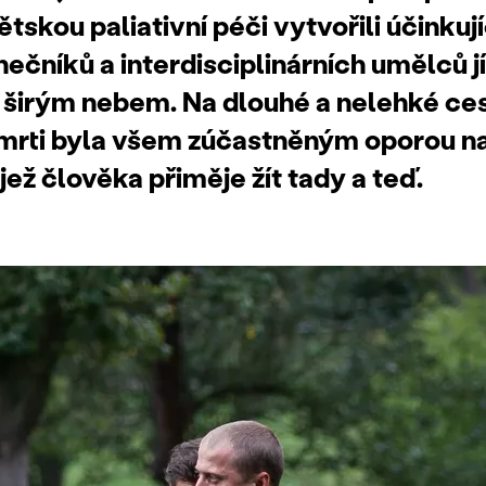
tskou paliativní péči vytvořili účinkují
nečníků a interdisciplinárních umělců 
širým nebem. Na dlouhé a nelehké ces
 smrti byla všem zúčastněným oporou n
 jež člověka přiměje žít tady a teď.