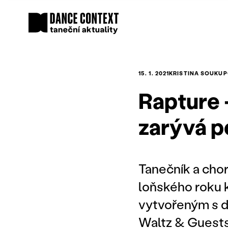
15. 1. 2021
KRISTINA SOUKU
Rapture 
zarývá p
Tanečník a chor
loňského roku 
vytvořeným s d
Waltz & Guests