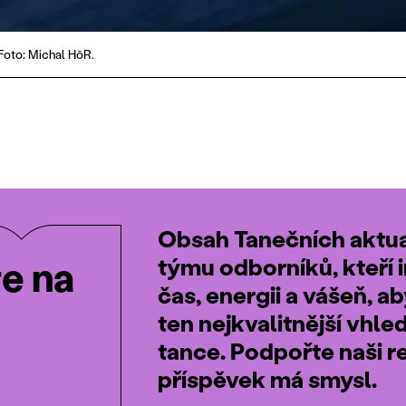
 Foto: Michal HōR.
Obsah Tanečních aktual
týmu odborníků, kteří i
te na
čas, energii a vášeň, a
ten nejkvalitnější vhle
tance. Podpořte naši r
příspěvek má smysl.