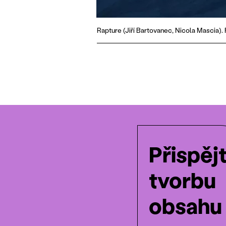
Rapture (Jiří Bartovanec, Nicola Mascia).
Přispěj
tvorbu
obsahu