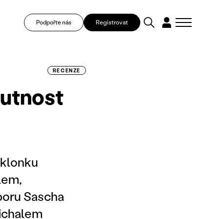
Podpořte nás
Registrovat
RECENZE
lutnost
sklonku
ílem,
boru Sascha
Michalem