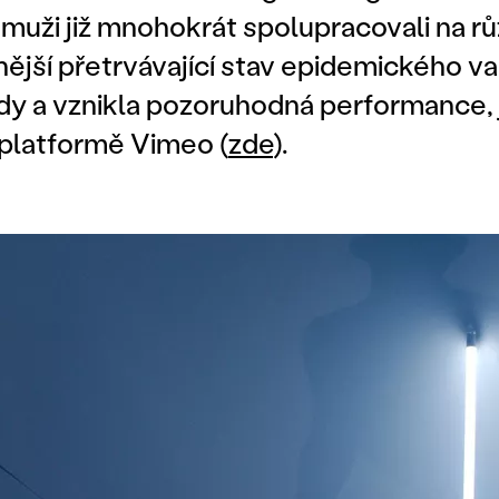
 muži již mnohokrát spolupracovali na r
ější přetrvávající stav epidemického va
y a vznikla pozoruhodná performance, j
 platformě Vimeo (
zde
).