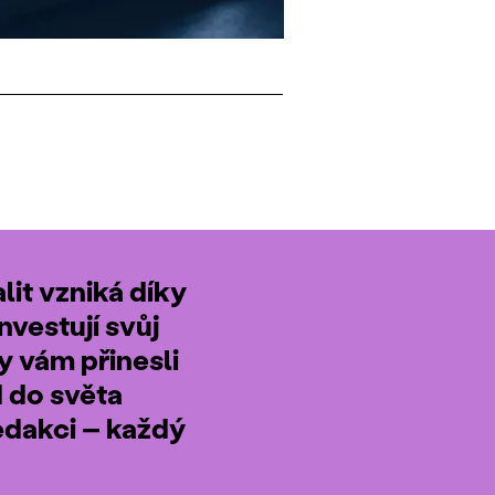
it vzniká díky
nvestují svůj
by vám přinesli
d do světa
edakci – každý