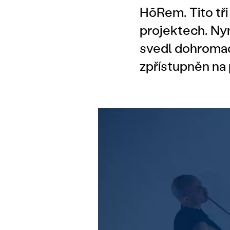
HōRem. Tito tři
projektech. Nyn
svedl dohromad
zpřístupněn na