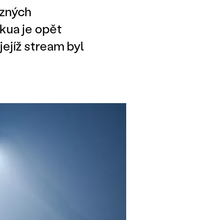
ůzných
kua je opět
ejíž stream byl