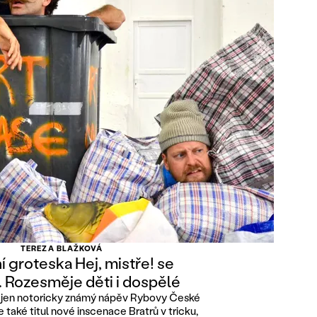
TEREZA BLAŽKOVÁ
 groteska Hej, mistře! se
. Rozesměje děti i dospělé
ní jen notoricky známý nápěv Rybovy České
 také titul nové inscenace Bratrů v tricku,