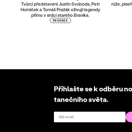
Tvůrci představení Justin Svoboda, Petr
růže, píse
Horníček a Tomáš Pražák oživují legendy
přímo v srdci starého Braníka.
RECENZE
Přihlašte se k odběru n
tanečního světa.