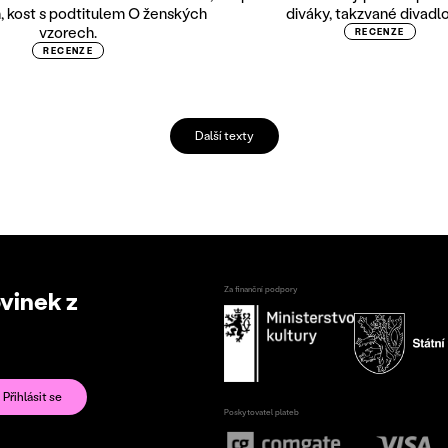
ň, kost s podtitulem O ženských
diváky, takzvané divadlo
vzorech.
RECENZE
RECENZE
Další texty
Za finanční podpory
ovinek z
Poskytovatel plateb