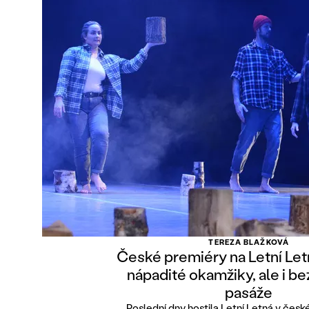
TEREZA BLAŽKOVÁ
České premiéry na Letní Let
nápadité okamžiky, ale i b
pasáže
Poslední dny hostila Letní Letná v čes