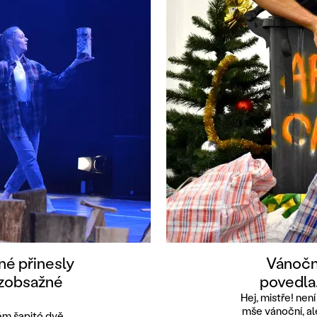
né přinesly
Vánoční
ezobsažné
povedla
Hej, mistře! ne
mše vánoční, ale
kém šapitó dvě