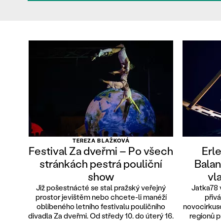
TEREZA BLAŽKOVÁ
Festival Za dveřmi – Po všech
Erl
stránkách pestrá pouliční
Balan
show
vl
Již pošestnácté se stal pražský veřejný
Jatka78 
prostor jevištěm nebo chcete-li manéží
přivá
oblíbeného letního festivalu pouličního
novocirkus
divadla Za dveřmi. Od středy 10. do úterý 16.
regionů p