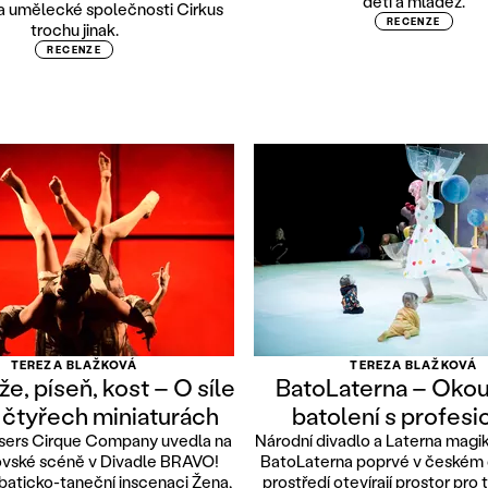
děti a mládež.
 a umělecké společnosti Cirkus
RECENZE
trochu jinak.
RECENZE
TEREZA BLAŽKOVÁ
TEREZA BLAŽKOVÁ
že, píseň, kost – O síle
BatoLaterna – Okouz
 čtyřech miniaturách
batolení s profesi
sers Cirque Company uvedla na
Národní divadlo a Laterna magi
vské scéně v Divadle BRAVO!
BatoLaterna poprvé v českém 
baticko-taneční inscenaci Žena,
prostředí otevírají prostor pro 