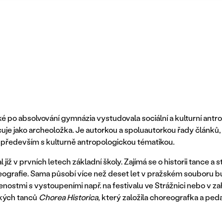
é po absolvování gymnázia vystudovala sociální a kulturní antrop
cuje jako archeoložka. Je autorkou a spoluautorkou řady článků,
e především s kulturně antropologickou tématikou.
 již v prvních letech základní školy. Zajímá se o historii tance a st
horeografie. Sama působí více než deset let v pražském souboru 
stmi s vystoupeními např. na festivalu ve Strážnici nebo v zah
ckých tanců
Chorea Historica
, který založila choreografka a pe