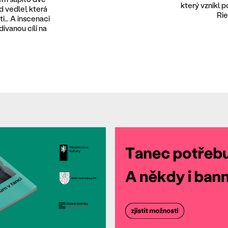
který vznikl 
 vedle!, která
Rie
sti… A inscenaci
ívanou cílí na