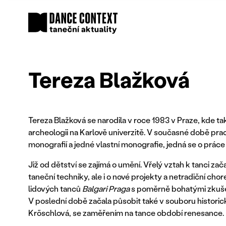
Tereza Blažková
Tereza Blažková se narodila v roce 1983 v Praze, kde tak
archeologii na Karlově univerzitě. V současné době pra
monografií a jedné vlastní monografie, jedná se o prác
Již od dětství se zajímá o umění. Vřelý vztah k tanci začal
taneční techniky, ale i o nové projekty a netradiční c
lidových tanců
Balgari Praga
s poměrně bohatými zkušeno
V poslední době začala působit také v souboru histori
Kröschlová, se zaměřením na tance období renesance.