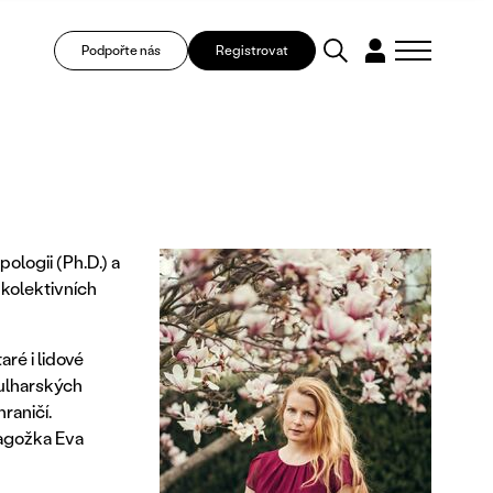
Podpořte nás
Registrovat
ologii (Ph.D.) a
 kolektivních
aré i lidové
bulharských
raničí.
dagožka Eva