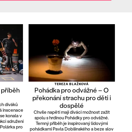
TEREZA BLAŽKOVÁ
 příběh
Pohádka pro odvážné – O
překonání strachu pro děti i
dospělé
ch diváků
vá inscenace
Chvíle napětí mají diváci možnost zažít
se konala v
spolu s hrdinou Pohádky pro odvážné.
kci sdružení
Temný příběh je inspirovaný lidovými
 Polárka pro
pohádkami Pavla Dobšinského a beze slov