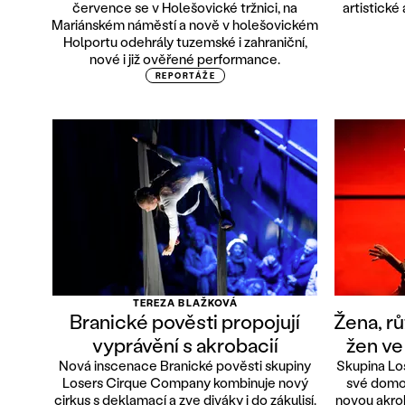
července se v Holešovické tržnici, na
artistické
Mariánském náměstí a nově v holešovickém
Holportu odehrály tuzemské i zahraniční,
nové i již ověřené performance.
REPORTÁŽE
TEREZA BLAŽKOVÁ
Branické pověsti propojují
Žena, rů
vyprávění s akrobacií
žen ve
Nová inscenace Branické pověsti skupiny
Skupina Lo
Losers Cirque Company kombinuje nový
své domo
cirkus s deklamací a zve diváky i do zákulisí.
novou akro