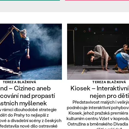
TEREZA BLAŽKOVÁ
TEREZA BLAŽKOVÁ
end – Cizinec aneb
Kiosek – Interaktivní
cování nad propastí
nejen pro děti
astních myšlenek
Představivost malých i velký
podněcuje interaktivní pohybo
v rámci dlouhodobé strategie
Kiosek, jehož pražská premiéra 
dět do Prahy to nejlepší z
kulturním centru Vzlet v koprodu
ové a divadelní scény z českých
Ostružina a brněnského Divadla
ředstavila nové dílo ostravské