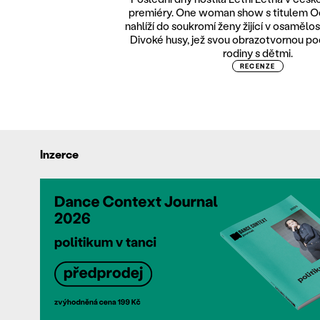
premiéry. One woman show s titulem Od
nahlíží do soukromí ženy žijící v osamělo
Divoké husy, jež svou obrazotvornou pod
rodiny s dětmi.
RECENZE
Inzerce