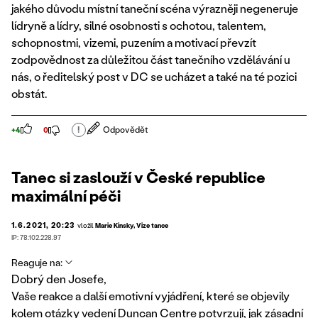
jakého důvodu místní taneční scéna výrazněji negeneruje
lídryně a lídry, silné osobnosti s ochotou, talentem,
schopnostmi, vizemi, puzením a motivací převzít
zodpovědnost za důležitou část tanečního vzdělávání u
nás, o ředitelský post v DC se ucházet a také na té pozici
obstát.
!
Odpovědět
+4
0
Tanec si zaslouží v České republice
maximální péči
1.6.2021, 20:23
vložil
Marie Kinsky, Vize tance
IP: 78.102.228.97
Reaguje na:
Dobrý den Josefe,
Vaše reakce a další emotivní vyjádření, které se objevily
kolem otázky vedení Duncan Centre potvrzují, jak zásadní