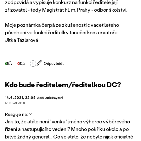
zodpovídá a vypisuje konkurz na funkci ředitele její
zřizovatel - tedy Magistrát hl. m. Prahy - odbor školství.
Moje poznámka čerpá ze zkušeností dvacetiletého
působení ve funkci ředitelky taneční konzervatoře.
Jitka Tázlarová
!
Odpovědět
0
0
Kdo bude ředitelem/ředitelkou DC?
14.6.2021, 22:08
vložil
Lucie Hayashi
IP: 86.49.235.6
Reaguje na:
Jak to, že stále není "venku" jméno výherce výběrového
řízení a nastupujícího vedení? Mnoho pokřiku okolo a po
bitvě žádný generál... Co se stalo, že nebylo nijak oficiálně