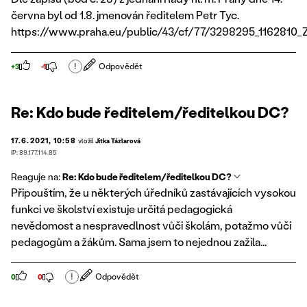
června byl od 1.8. jmenován ředitelem Petr Tyc.
https://www.praha.eu/public/43/cf/77/3298295_1162810_Z
!
Odpovědět
+3
-1
Re: Kdo bude ředitelem/ředitelkou DC?
17.6.2021, 10:58
vložil
Jitka Tázlarová
IP: 89.177.114.85
Reaguje na:
Re: Kdo bude ředitelem/ředitelkou DC?
Připouštím, že u některých úředníků zastávajících vysokou
funkci ve školství existuje určitá pedagogická
nevědomost a nespravedlnost vůči školám, potažmo vůči
pedagogům a žákům. Sama jsem to nejednou zažila...
!
Odpovědět
0
0