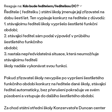
Reaguje na:
Kdo bude ředitelem/ředitelkou DC?
Ředitele ( ředitelku ) státní školy jmenuje její zřizovatel na
dobu šesti let. Ten vypisuje konkurz na ředitele z důvodů:
1. stávajícímu řediteli školy vypršelo šestileté funkční
období;
2. stávající ředitel sám podal výpověď v průběhu
šestiletého funkčního
období;
3. nastala nepředvídatelná situace, která neumožňuje
stávajícímu řediteli
školy nadále vykonávat svou funkci.
Pokud zřizovatel školy nevypíše po vypršení šestiletého
funkčního období konkurz na ředitele dané školy, stávající
ředitel automaticky, bez přerušení pokračuje ve svém
působení a vstupuje do dalšího šestiletého období.
Za chod státní střední školy Konzervatoře Duncan center