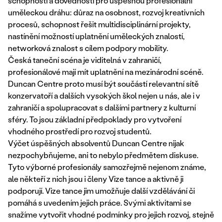
schopností a dovedností pro úspěšnou profesionální
uměleckou dráhu: důraz na osobnost, rozvoj kreativních
procesů, schopnost řešit multidisciplinární projekty,
nastínění možností uplatnění uměleckých znalostí,
networková znalost s cílem podpory mobility.
Česká taneční scéna je viditelná v zahraničí,
profesionálové mají mít uplatnění na mezinárodní scéně.
Duncan Centre proto musí být součástí relevantní sítě
konzervatoří a dalších vysokých škol nejen u nás, ale i v
zahraničí a spolupracovat s dalšími partnery z kulturní
sféry. To jsou základní předpoklady pro vytvoření
vhodného prostředí pro rozvoj studentů.
Výčet úspěšných absolventů Duncan Centre nijak
nezpochybňujeme, ani to nebylo předmětem diskuse.
Tyto výborné profesionály samozřejmě nejenom známe,
ale někteří z nich jsou i členy Vize tance a aktivně ji
podporují. Vize tance jim umožňuje další vzdělávání či
pomáhá s uvedením jejich práce. Svými aktivitami se
snažíme vytvořit vhodné podmínky pro jejich rozvoj, stejně