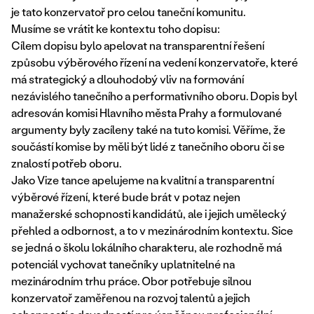
je tato konzervatoř pro celou taneční komunitu.
Musíme se vrátit ke kontextu toho dopisu:
Cílem dopisu bylo apelovat na transparentní řešení
způsobu výběrového řízení na vedení konzervatoře, které
má strategický a dlouhodobý vliv na formování
nezávislého tanečního a performativního oboru. Dopis byl
adresován komisi Hlavního města Prahy a formulované
argumenty byly zacíleny také na tuto komisi. Věříme, že
součástí komise by měli být lidé z tanečního oboru či se
znalostí potřeb oboru.
Jako Vize tance apelujeme na kvalitní a transparentní
výběrové řízení, které bude brát v potaz nejen
manažerské schopnosti kandidátů, ale i jejich umělecký
přehled a odbornost, a to v mezinárodním kontextu. Sice
se jedná o školu lokálního charakteru, ale rozhodně má
potenciál vychovat tanečníky uplatnitelné na
mezinárodním trhu práce. Obor potřebuje silnou
konzervatoř zaměřenou na rozvoj talentů a jejich