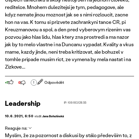
reditelce. Mnohem dulezitejsi je tym, pedagogove, ale
kdyz nemate jinou moznost jak se s nimi rozloucit, zacne
hon na vas. K tomu si prizvete zachrankyni tance CR, pi
Kreuzmanovou a spol. a den pred vyberovym rizenim vas
pozvou jako hlas lidu, hlas ktery zna prostredi a ma nazor
jak by to melo vlastne i na Duncanu vypadat. Kvality a vkus
mame, kazdy jinde, neni treba kritizovat, ale bohuzel v
tomhle pripade musim rict, ze vymena by mela nastat i na
Zizkove….
!
Odpovědět
+7
0
Leadership
IP: 109.183.128.55
10.6.2021, 6:50
vložil
Jana Bohutínská
Reaguje na:
Myslím, že za pozornost a diskusi by stálo především to, z