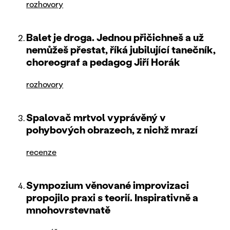
rozhovory
Balet je droga. Jednou přičichneš a už
nemůžeš přestat, říká jubilující tanečník,
choreograf a pedagog Jiří Horák
rozhovory
Spalovač mrtvol vyprávěný v
pohybových obrazech, z nichž mrazí
recenze
Sympozium věnované improvizaci
propojilo praxi s teorií. Inspirativně a
mnohovrstevnatě