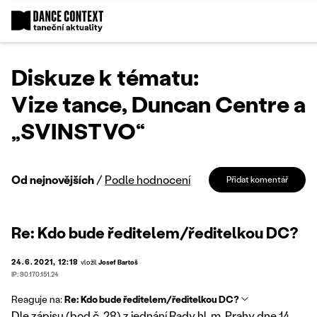
Diskuze k tématu:
Vize tance, Duncan Centre a
„SVINSTVO“
Od nejnovějších
/
Podle hodnocení
Přidat komentář
Re: Kdo bude ředitelem/ředitelkou DC?
24.6.2021, 12:18
vložil
Josef Bartoš
IP: 90.170.151.24
Reaguje na:
Re: Kdo bude ředitelem/ředitelkou DC?
Dle zápisu (bod č. 28) z jednání Rady hl. m. Prahy dne 14.