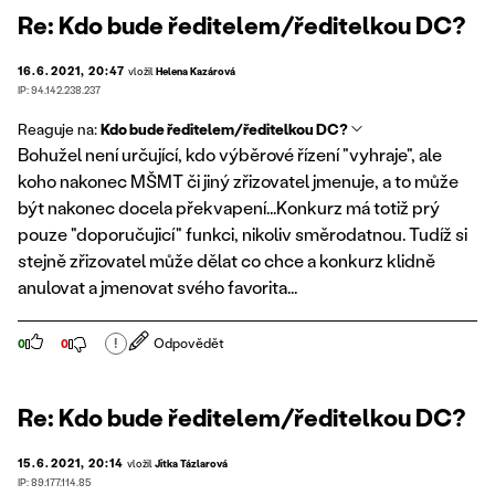
Re: Kdo bude ředitelem/ředitelkou DC?
16.6.2021, 20:47
vložil
Helena Kazárová
IP: 94.142.238.237
Reaguje na:
Kdo bude ředitelem/ředitelkou DC?
Bohužel není určující, kdo výběrové řízení "vyhraje", ale
koho nakonec MŠMT či jiný zřizovatel jmenuje, a to může
být nakonec docela překvapení...Konkurz má totiž prý
pouze "doporučujicí" funkci, nikoliv směrodatnou. Tudíž si
stejně zřizovatel může dělat co chce a konkurz klidně
anulovat a jmenovat svého favorita...
!
Odpovědět
0
0
Re: Kdo bude ředitelem/ředitelkou DC?
15.6.2021, 20:14
vložil
Jitka Tázlarová
IP: 89.177.114.85