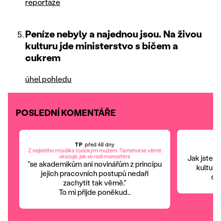
reportáže
Peníze nebyly a najednou jsou. Na živou
kulturu jde ministerstvo s bičem a
cukrem
úhel pohledu
POSLEDNÍ KOMENTÁŘE
TP
před 48 dny
Z nejistého mladíka toxickým mužem. Tantehorse věrně
ukazuje, jak se rodí manosféra
Jak jste p
"se akademikům ani novinářům z principu
kulturo
jejich pracovních postupů nedaří
dje
zachytit tak věrně."
To mi přijde poněkud…