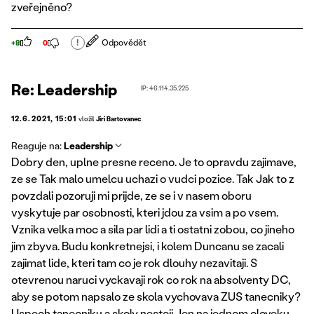
zveřejněno?
!
Odpovědět
+8
0
Re: Leadership
IP: 46.114.35.225
12.6.2021, 15:01
vložil
Jiri Bartovanec
Reaguje na:
Leadership
Dobry den, uplne presne receno. Je to opravdu zajimave,
ze se Tak malo umelcu uchazi o vudci pozice. Tak Jak to z
povzdali pozoruji mi prijde, ze se i v nasem oboru
vyskytuje par osobnosti, kteri jdou za vsim a po vsem.
Vznika velka moc a sila par lidi a ti ostatni zobou, co jineho
jim zbyva. Budu konkretnejsi, i kolem Duncanu se zacali
zajimat lide, kteri tam co je rok dlouhy nezavitaji. S
otevrenou naruci vyckavaji rok co rok na absolventy DC,
aby se potom napsalo ze skola vychovava ZUS tanecniky?
Uspech tanecniku a skoly nestoji Jen na jednom cloveku,