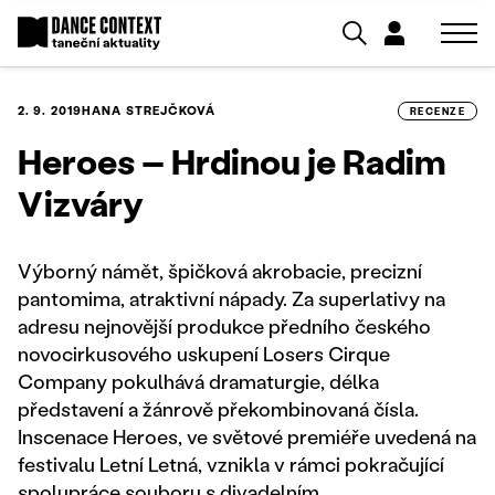
2. 9. 2019
HANA STREJČKOVÁ
RECENZE
Heroes – Hrdinou je Radim
Vizváry
Výborný námět, špičková akrobacie, precizní
pantomima, atraktivní nápady. Za superlativy na
adresu nejnovější produkce předního českého
novocirkusového uskupení Losers Cirque
Company pokulhává dramaturgie, délka
představení a žánrově překombinovaná čísla.
Inscenace Heroes, ve světové premiéře uvedená na
festivalu Letní Letná, vznikla v rámci pokračující
spolupráce souboru s divadelním