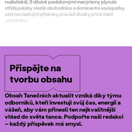
realistická). S děsivě povědomými manýrismy plynule
střídá polohy vlezlé obchodnice a dominantní sociopatky,
zatímco ladnými přískoky provádí diváky první částí
„prohlídky“.
Přispějte na
tvorbu obsahu
Obsah Tanečních aktualit vzniká díky týmu
odborníků, kteří investují svůj čas, energii a
vášeň, aby vám přinesli ten nejkvalitnější
vhled do světa tance. Podpořte naši redakci
– každý příspěvek má smysl.