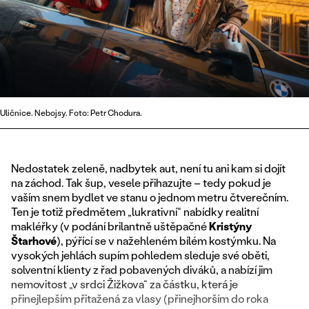
Uličnice. Nebojsy. Foto: Petr Chodura.
Nedostatek zeleně, nadbytek aut, není tu ani kam si dojít
na záchod. Tak šup, vesele přihazujte – tedy pokud je
vaším snem bydlet ve stanu o jednom metru čtverečním.
Ten je totiž předmětem „lukrativní“ nabídky realitní
makléřky (v podání brilantně uštěpačné
Kristýny
Štarhové
), pýřící se v nažehleném bílém kostýmku. Na
vysokých jehlách supím pohledem sleduje své oběti,
solventní klienty z řad pobavených diváků, a nabízí jim
nemovitost „v srdci Žižkova“ za částku, která je
přinejlepším přitažená za vlasy (přinejhorším do roka