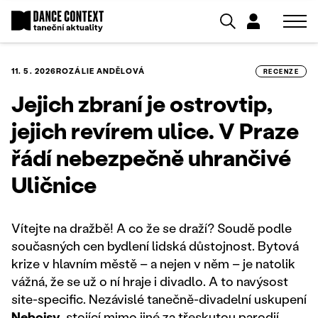
11. 5. 2026
ROZÁLIE ANDĚLOVÁ
RECENZE
Jejich zbraní je ostrovtip,
jejich revírem ulice. V Praze
řádí nebezpečně uhrančivé
Uličnice
Vítejte na dražbě! A co že se draží? Soudě podle
současných cen bydlení lidská důstojnost. Bytová
krize v hlavním městě – a nejen v něm – je natolik
vážná, že se už o ní hraje i divadlo. A to navýsost
site-specific. Nezávislé tanečně-divadelní uskupení
Nebojsy
, stojící mimo jiné za třeskutou parodií