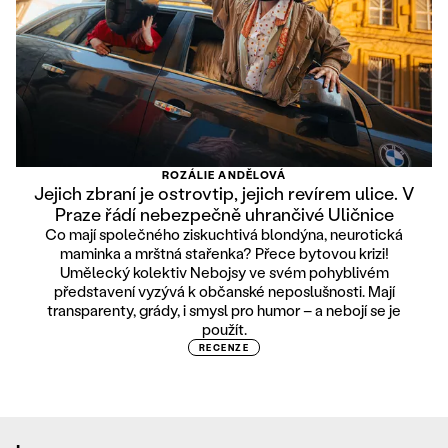
ROZÁLIE ANDĚLOVÁ
Jejich zbraní je ostrovtip, jejich revírem ulice. V
Praze řádí nebezpečně uhrančivé Uličnice
Co mají společného ziskuchtivá blondýna, neurotická
maminka a mrštná stařenka? Přece bytovou krizi!
Umělecký kolektiv Nebojsy ve svém pohyblivém
představení vyzývá k občanské neposlušnosti. Mají
transparenty, grády, i smysl pro humor – a nebojí se je
použít.
RECENZE