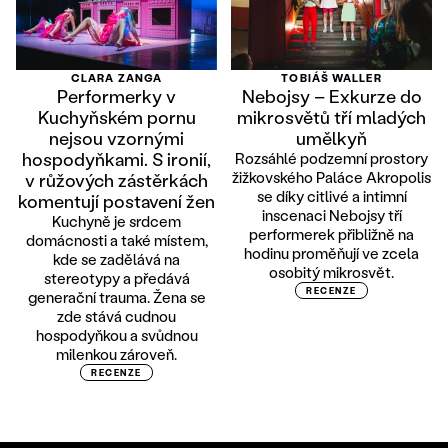
CLARA ZANGA
TOBIÁŠ WALLER
Performerky v
Nebojsy – Exkurze do
Kuchyňském pornu
mikrosvětů tří mladých
nejsou vzornými
umělkyň
hospodyňkami. S ironií,
Rozsáhlé podzemní prostory
žižkovského Paláce Akropolis
v růžových zástěrkách
se díky citlivé a intimní
komentují postavení žen
inscenaci Nebojsy tří
Kuchyně je srdcem
performerek přibližně na
domácnosti a také místem,
hodinu proměňují ve zcela
kde se zadělává na
osobitý mikrosvět.
stereotypy a předává
RECENZE
generační trauma. Žena se
zde stává cudnou
hospodyňkou a svůdnou
milenkou zároveň.
RECENZE