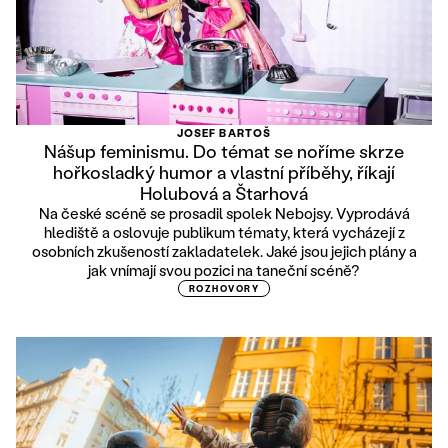
JOSEF BARTOŠ
Nášup feminismu. Do témat se noříme skrze
hořkosladký humor a vlastní příběhy, říkají
Holubová a Štarhová
Na české scéně se prosadil spolek Nebojsy. Vyprodává
hlediště a oslovuje publikum tématy, která vycházejí z
osobních zkušeností zakladatelek. Jaké jsou jejich plány a
jak vnímají svou pozici na taneční scéně?
ROZHOVORY