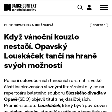
23. 12. 2025
TEREZA CIGÁNKOVÁ
RECENZE
Když vánoční kouzlo
nestačí. Opavský
Louskáček tančí na hraně
svých možností
Po sérii celovečerních tanečních dramat, z velké
části inspirovaných slavnými literárními díly, se na
repertoáru baletního souboru
Slezského divadla v
Opavě
(SDO) objevil titul z nejklasičtějších.
Premiéra baletu
Louskáček
, který bývá považován
za etalon vánoční atmosféry, připadla tematicky na