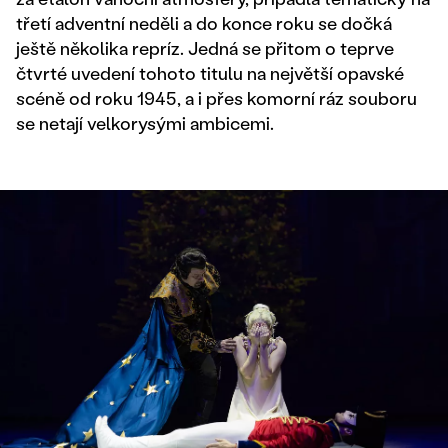
třetí adventní neděli a do konce roku se dočká
ještě několika repríz. Jedná se přitom o teprve
čtvrté uvedení tohoto titulu na největší opavské
scéně od roku 1945, a i přes komorní ráz souboru
se netají velkorysými ambicemi.