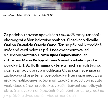
Louskáček. Balet SDO. Foto: archiv SDO.
Za podobou nového opavského
Louskáčka
stojí tanečník,
choreograf a člen baletního souboru Slezského divadla
Carlos Oswaldo Osorio Cano
. Ten se přiklonil k tradičně
uváděné verzi baletu a příliš neexperimentoval ani
s hudební partiturou
Petra Iljiče Čajkovského
, ani
s libretem
Maria Petipy
a
Ivana Vsevoložského
(podle
povídky
E. T. A. Hoffmanna
), které u mnoha jiných tvůrců
doznávají řady úprav a modifikací. Opavská inscenace si
zachovává charakter snové pohádky, která sice neoplývá
nijak komplikovaným dějem či hlubokým poselstvím, zato
však klade důraz na estetiku, vizuální líbivost jednotlivých
obrazů a navození oné pověstné vánoční atmosféry, což se
jí v průběhu dvou jednání více či méně daří.