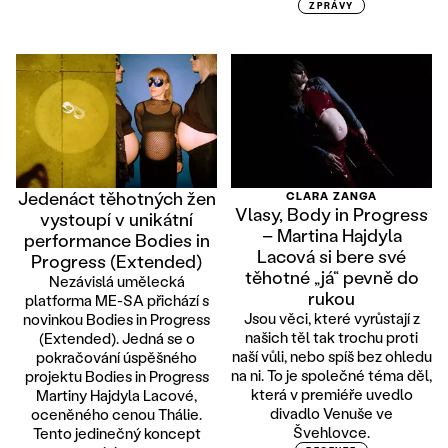
ZPRÁVY
Jedenáct těhotných žen
CLARA ZANGA
Vlasy, Body in Progress
vystoupí v unikátní
– Martina Hajdyla
performance Bodies in
Lacová si bere své
Progress (Extended)
těhotné „já“ pevně do
Nezávislá umělecká
rukou
platforma ME-SA přichází s
Jsou věci, které vyrůstají z
novinkou Bodies in Progress
našich těl tak trochu proti
(Extended). Jedná se o
naší vůli, nebo spíš bez ohledu
pokračování úspěšného
na ni. To je společné téma děl,
projektu Bodies in Progress
která v premiéře uvedlo
Martiny Hajdyla Lacové,
divadlo Venuše ve
oceněného cenou Thálie.
Švehlovce.
Tento jedinečný koncept