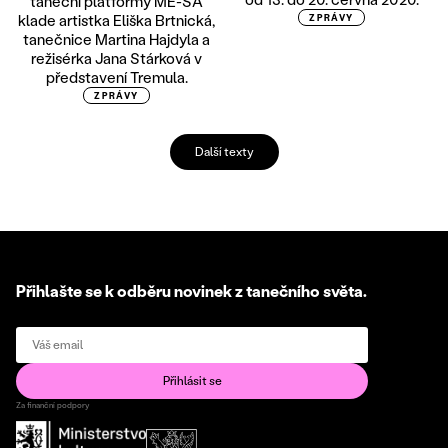
taneční platformy ME-SA
klade artistka Eliška Brtnická,
ZPRÁVY
tanečnice Martina Hajdyla a
režisérka Jana Stárková v
představení Tremula.
ZPRÁVY
Další texty
Přihlašte se k odběru novinek z tanečního světa.
Za finanční podpory