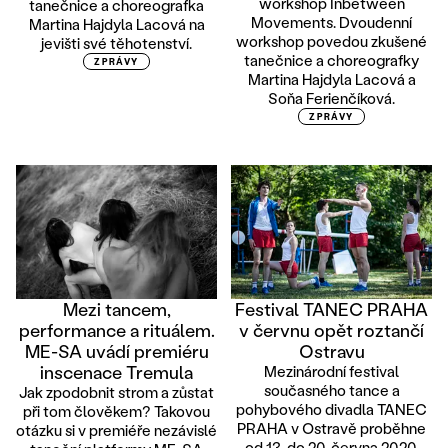
workshop Inbetween
tanečnice a choreografka
Movements. Dvoudenní
Martina Hajdyla Lacová na
workshop povedou zkušené
jevišti své těhotenství.
tanečnice a choreografky
ZPRÁVY
Martina Hajdyla Lacová a
Soňa Ferienčíková.
ZPRÁVY
Mezi tancem,
Festival TANEC PRAHA
performance a rituálem.
v červnu opět roztančí
ME-SA uvádí premiéru
Ostravu
inscenace Tremula
Mezinárodní festival
současného tance a
Jak zpodobnit strom a zůstat
pohybového divadla TANEC
při tom člověkem? Takovou
PRAHA v Ostravě proběhne
otázku si v premiéře nezávislé
od 13. do 20. června 2020.