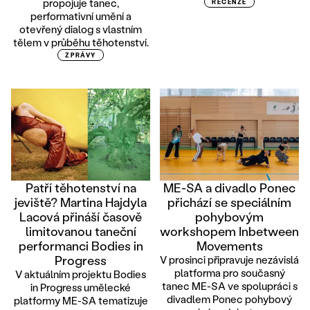
propojuje tanec,
RECENZE
performativní umění a
otevřený dialog s vlastním
tělem v průběhu těhotenství.
ZPRÁVY
Patří těhotenství na
ME-SA a divadlo Ponec
jeviště? Martina Hajdyla
přichází se speciálním
Lacová přináší časově
pohybovým
limitovanou taneční
workshopem Inbetween
performanci Bodies in
Movements
Progress
V prosinci připravuje nezávislá
platforma pro současný
V aktuálním projektu Bodies
tanec ME-SA ve spolupráci s
in Progress umělecké
divadlem Ponec pohybový
platformy ME-SA tematizuje