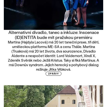
Alternativní divadlo, tanec a inkluze: Inscenace
(ID)ENTITA bude mít pražskou premiéru
Martina (Hajdyla Lacová) má 20 let taneční praxe, tři děti,
uměleckou platformu ME-SA a cenu Thálie. Martina
(Trusková) má 20 let života, dva sourozence, Divadlo
Aldente a nespočet identit: Lord Voldemort, Xindl X,
Zdeněk Svěrák nebo Ježíš Kristus. Taky si říká Martinus. A
má Downův syndrom. Jejich herecký a pohybový dialog
režíruje Jitka Vrbková.
ZPRÁVY