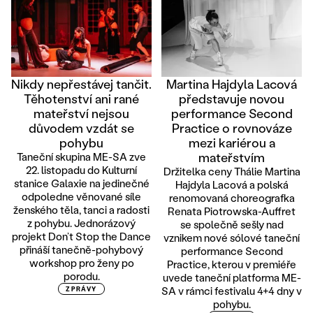
Nikdy nepřestávej tančit.
Martina Hajdyla Lacová
Těhotenství ani rané
představuje novou
mateřství nejsou
performance Second
důvodem vzdát se
Practice o rovnováze
pohybu
mezi kariérou a
mateřstvím
Taneční skupina ME-SA zve
22. listopadu do Kulturní
Držitelka ceny Thálie Martina
stanice Galaxie na jedinečné
Hajdyla Lacová a polská
odpoledne věnované síle
renomovaná choreografka
ženského těla, tanci a radosti
Renata Piotrowska-Auffret
z pohybu. Jednorázový
se společně sešly nad
projekt Don’t Stop the Dance
vznikem nové sólové taneční
přináší tanečně-pohybový
performance Second
workshop pro ženy po
Practice, kterou v premiéře
porodu.
uvede taneční platforma ME-
SA v rámci festivalu 4+4 dny v
ZPRÁVY
pohybu.