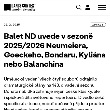
22. 2. 2025
ZPRÁVY
Balet ND uvede v sezoně
2025/2026 Neumeiera,
Goeckeho, Bondaru, Kyliána
nebo Balanchina
Umělecké vedení všech čtyř souborů odtajnilo
dramaturgické plány na 143. divadelní sezonu.
Bohatá nabídka zahrnuje nejen české klasiky, ale
i špičková díla světového repertoáru. Divadlo čeká
specifická situace, neboť dočasně přijde o prostor
Nové scény, která s koncem stávající sezony