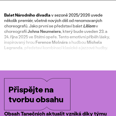
Balet Národního divadla
v sezoně 2025/2026 uvede
několik premiér, včetně nových děl od renomovaných
choreografů. Jako první se představí balet
Liliom
v
choreografii
Johna Neumeiera
, který bude uveden 23. a
24. října 2025 ve Státní opeře. Tento emotivní příběh lásky,
inspirovaný hrou
Ference Molnára
a hudbou
Michela
Legranda
, představí kombinaci klasické a jazzové hudby.
Přispějte na
tvorbu obsahu
Obsah Tanečních aktualit vzniká díky týmu