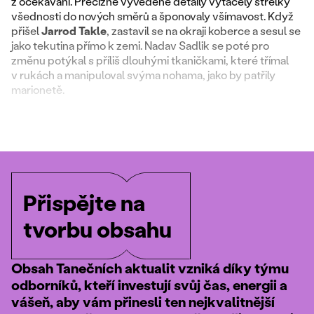
z očekávání. Precizně vyvedené detaily vytáčely střelky
všednosti do nových směrů a šponovaly všímavost. Když
přišel
Jarrod Takle
, zastavil se na okraji koberce a sesul se
jako tekutina přímo k zemi. Nadav Sadlik se poté pro
změnu potýkal s příliš dlouhými tkaničkami, které třímal
v rukách a manipuloval svýma nohama, jako by patřily
marionetě.
Přispějte na
tvorbu obsahu
Obsah Tanečních aktualit vzniká díky týmu
odborníků, kteří investují svůj čas, energii a
vášeň, aby vám přinesli ten nejkvalitnější