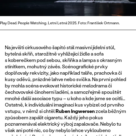
Play Dead. People Watching. Letní Letná 2025. Foto: František Ortmann.
Na jevišti cirkusového šapitó stál masivní jídelní stůl,
bytelná skříň, starožitně vyhlížející židle a sofa
s koberečkem pod sebou, skříňka a lampa s okrasným
stínítkem, mohutný závěs. Scénografické prvky
doplňovaly rekvizity, jako například talíře, prachovka či
kusy oděvů, prázdné lahve nebo svíčka. Na první pohled
by mohla scéna evokovat historické melodrama či
čechovovské činoherní ladění, a samozřejmě spouštět
mnohé další asociace typu – u koho a kde jsme se ocitli...
Ostatně, k individuální imaginaci kus vybízel od prvního
vstupu, v němž si chtěl
Ruben Ingwersen
zcela běžným
způsobem zapálit cigaretu. Každý jeho pokus
poznamenával elektrický výboj zapalovače. Nebylo tu
však ani poté nic, co by nebylo lehce vykloubeno