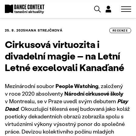
25. 8. 2025
HANA STREJČKOVÁ
RECENZE
Cirkusová virtuozita i
divadelní magie – na Letní
Letné excelovali Kanaďané
Mezinárodní soubor
People Watching
, založený
v roce 2020 absolventy
Národní cirkusové školy
v Montrealu, se v Praze uvedl svým debutem
Play
Dead
. Okouzlující tělesná esej budovaná jako koláž
poeticky dekadentních obrazů zobrazila spolu s
virtuózními výkony výsostný ponor do společné
práce. Devizou kolektivního počinu mladých