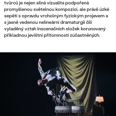
tvůrců je nejen silná vizualita podpořená
promyšlenou světelnou kompozicí, ale právě úzké
sepětí s opravdu vrcholným fyzickým projevem a
s jasně vedenou nelineární dramaturgií čili
vyladěný vztah inscenačních složek korunovaný
příkladnou jevištní přítomností zúčastněných.