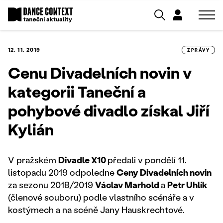
12. 11. 2019
ZPRÁVY
Cenu Divadelních novin v
kategorii Taneční a
pohybové divadlo získal Jiří
Kylián
V pražském
Divadle X10
předali v pondělí 11.
listopadu 2019 odpoledne
Ceny Divadelních novin
za sezonu 2018/2019
Václav Marhold
a
Petr Uhlík
(členové souboru) podle vlastního scénáře a v
kostýmech a na scéně Jany Hauskrechtové.