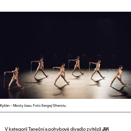
Kylián – Mosty času. Foto Sergej Gherciu.
V kategorii Taneční a pohybové divadlo zvítězil
Jiří