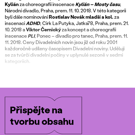
Kylián
za choreografii inscenace
Kylián – Mosty času
,
Národní divadlo, Praha, prem. 11. 10. 2018. V této kategorii
byli dále nominováni
Rostislav Novák mladší a kol.
za
inscenaci
ADHD
, Cirk La Putyka, Jatka78, Praha, prem. 21.
10. 2018 a
Viktor Černický
za koncept a choreografii
inscenace
PLI
, Ponec – divadlo pro tanec, Praha, prem. 11.
11. 2018. Ceny Divadelních novin jsou již od roku 2001
každoročně udíleny časopisem Divadelní noviny. Udělují
se za tvůrčí divadelní počiny v uplynulé sezoně v sedmi
kategoriích.
Přispějte na
tvorbu obsahu