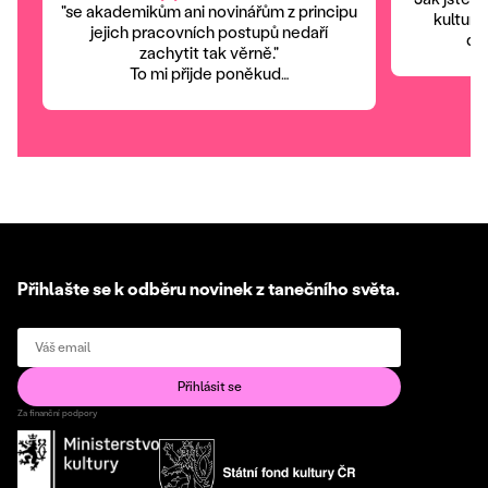
"se akademikům ani novinářům z principu
kulturo
jejich pracovních postupů nedaří
dje
zachytit tak věrně."
To mi přijde poněkud…
Přihlašte se k odběru novinek z tanečního světa.
Za finanční podpory