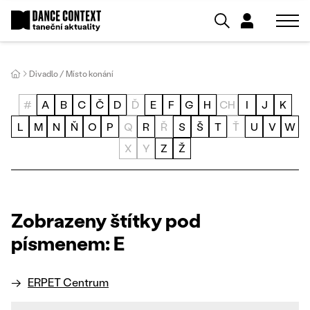
Divadlo / Místo konání
#
A
B
C
Č
D
Ď
E
F
G
H
CH
I
J
K
L
M
N
Ň
O
P
Q
R
Ř
S
Š
T
Ť
U
V
W
X
Y
Z
Ž
Zobrazeny štítky pod
písmenem: E
ERPET Centrum