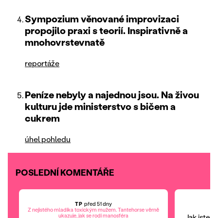
Sympozium věnované improvizaci
propojilo praxi s teorií. Inspirativně a
mnohovrstevnatě
reportáže
Peníze nebyly a najednou jsou. Na živou
kulturu jde ministerstvo s bičem a
cukrem
úhel pohledu
POSLEDNÍ KOMENTÁŘE
TP
před 51 dny
Z nejistého mladíka toxickým mužem. Tantehorse věrně
ukazuje, jak se rodí manosféra
Jak jste p