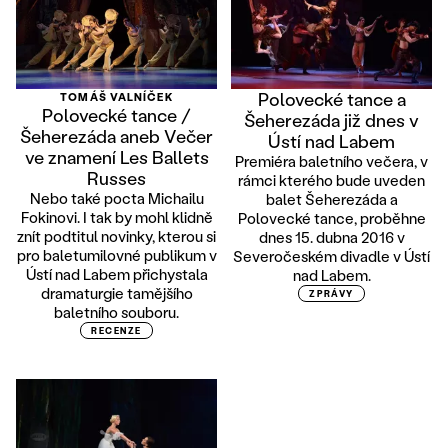
Polovecké tance a
TOMÁŠ VALNÍČEK
Polovecké tance /
Šeherezáda již dnes v
Šeherezáda aneb Večer
Ústí nad Labem
ve znamení Les Ballets
Premiéra baletního večera, v
Russes
rámci kterého bude uveden
Nebo také pocta Michailu
balet Šeherezáda a
Fokinovi. I tak by mohl klidně
Polovecké tance, proběhne
znít podtitul novinky, kterou si
dnes 15. dubna 2016 v
pro baletumilovné publikum v
Severočeském divadle v Ústí
Ústí nad Labem přichystala
nad Labem.
dramaturgie tamějšího
ZPRÁVY
baletního souboru.
RECENZE