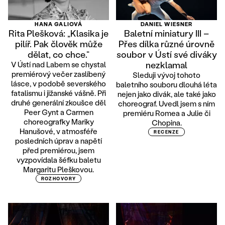
HANA GALIOVÁ
DANIEL WIESNER
Rita Plešková: „Klasika je
Baletní miniatury III –
pilíř. Pak člověk může
Přes dílka různé úrovně
dělat, co chce.“
soubor v Ústí své diváky
nezklamal
V Ústí nad Labem se chystal
premiérový večer zaslíbený
Sleduji vývoj tohoto
lásce, v podobě severského
baletního souboru dlouhá léta
fatalismu i jižanské vášně. Při
nejen jako divák, ale také jako
druhé generální zkoušce děl
choreograf. Uvedl jsem s ním
Peer Gynt a Carmen
premiéru Romea a Julie či
choreografky Mariky
Chopina.
Hanušové, v atmosféře
RECENZE
posledních úprav a napětí
před premiérou, jsem
vyzpovídala šéfku baletu
Margaritu Pleškovou.
ROZHOVORY