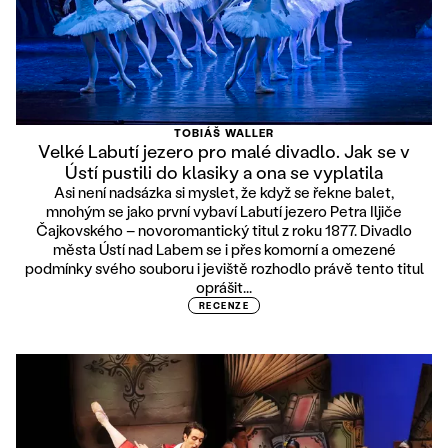
TOBIÁŠ WALLER
Velké Labutí jezero pro malé divadlo. Jak se v
Ústí pustili do klasiky a ona se vyplatila
Asi není nadsázka si myslet, že když se řekne balet,
mnohým se jako první vybaví Labutí jezero Petra Iljiče
Čajkovského – novoromantický titul z roku 1877. Divadlo
města Ústí nad Labem se i přes komorní a omezené
podmínky svého souboru i jeviště rozhodlo právě tento titul
oprášit...
RECENZE