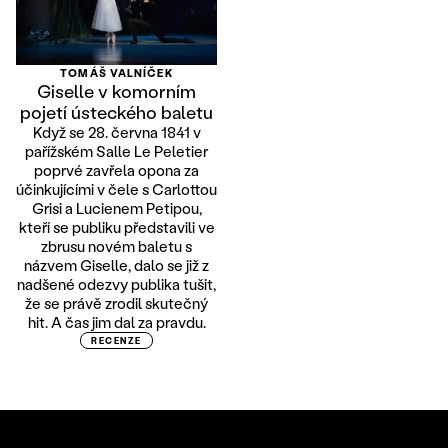
TOMÁŠ VALNÍČEK
Giselle v komorním
pojetí ústeckého baletu
Když se 28. června 1841 v
pařížském Salle Le Peletier
poprvé zavřela opona za
účinkujícími v čele s Carlottou
Grisi a Lucienem Petipou,
kteří se publiku představili ve
zbrusu novém baletu s
názvem Giselle, dalo se již z
nadšené odezvy publika tušit,
že se právě zrodil skutečný
hit. A čas jim dal za pravdu.
RECENZE