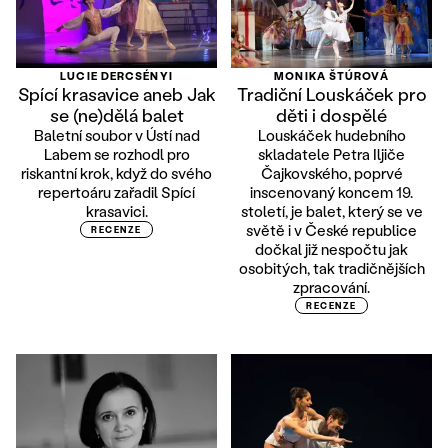
LUCIE DERCSÉNYI
MONIKA ŠTÚROVÁ
Spící krasavice aneb Jak
Tradiční Louskáček pro
se (ne)dělá balet
děti i dospělé
Baletní soubor v Ústí nad
Louskáček hudebního
Labem se rozhodl pro
skladatele Petra Iljiče
riskantní krok, když do svého
Čajkovského, poprvé
repertoáru zařadil Spící
inscenovaný koncem 19.
krasavici.
století, je balet, který se ve
světě i v České republice
RECENZE
dočkal již nespočtu jak
osobitých, tak tradičnějších
zpracování.
RECENZE