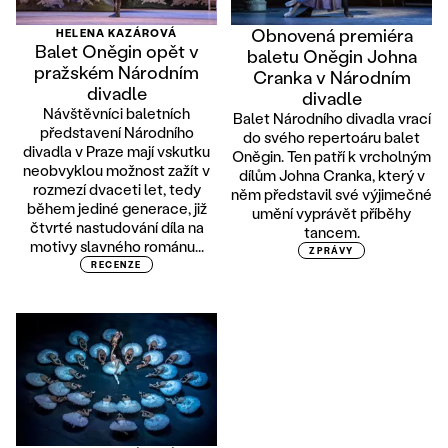
Obnovená premiéra
HELENA KAZÁROVÁ
Balet Oněgin opět v
baletu Oněgin Johna
pražském Národním
Cranka v Národním
divadle
divadle
Návštěvníci baletních
Balet Národního divadla vrací
představení Národního
do svého repertoáru balet
divadla v Praze mají vskutku
Oněgin. Ten patří k vrcholným
neobvyklou možnost zažít v
dílům Johna Cranka, který v
rozmezí dvaceti let, tedy
něm představil své výjimečné
během jediné generace, již
umění vyprávět příběhy
čtvrté nastudování díla na
tancem.
motivy slavného románu...
ZPRÁVY
RECENZE