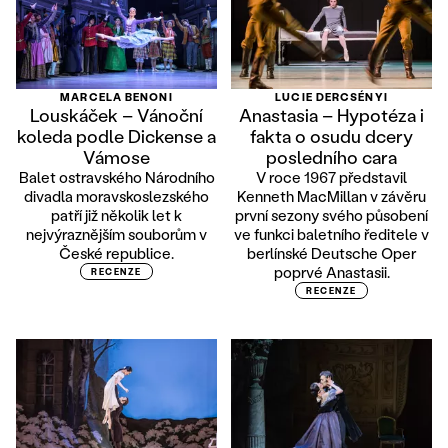
MARCELA BENONI
LUCIE DERCSÉNYI
Louskáček – Vánoční
Anastasia – Hypotéza i
koleda podle Dickense a
fakta o osudu dcery
Vámose
posledního cara
Balet ostravského Národního
V roce 1967 představil
divadla moravskoslezského
Kenneth MacMillan v závěru
patří již několik let k
první sezony svého působení
nejvýraznějším souborům v
ve funkci baletního ředitele v
České republice.
berlínské Deutsche Oper
poprvé Anastasii.
RECENZE
RECENZE