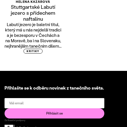
HELENA KAZÁROVÁ
Stuttgartské Labutí
jezero s přídechem
naftalínu
Labutí jezero je baletní titul,
který má u nás nejdelší tradici
a je bezesporu v Čechách a
na Moravě, ba i na Slovensku,
nejhranějším tanečním dílem...
KRITIKY
Přihlašte se k odběru novinek z tanečního světa.
Za finanční podpory