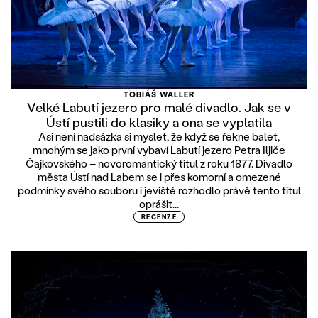
TOBIÁŠ WALLER
Velké Labutí jezero pro malé divadlo. Jak se v
Ústí pustili do klasiky a ona se vyplatila
Asi není nadsázka si myslet, že když se řekne balet,
mnohým se jako první vybaví Labutí jezero Petra Iljiče
Čajkovského – novoromantický titul z roku 1877. Divadlo
města Ústí nad Labem se i přes komorní a omezené
podmínky svého souboru i jeviště rozhodlo právě tento titul
oprášit...
RECENZE