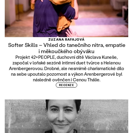
ZUZANA RAFAJOVÁ
Softer Skills – Vhled do tanečního nitra, empatie
i měkoučkého obýváku
Projekt 42+PEOPLE, duchovní dítě Václava Kuneše,
započal v loňské sezóně intimní duet tvůrce s Helenou
Arenbergerovou. Drobné, ale nesmírně charismatické dílo
na sebe upoutalo pozornost a výkon Arenbergerové byl
následně ověnčen i Cenou Thálie.
RECENZE