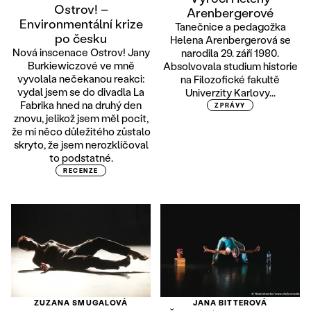
Ostrov! –
Arenbergerové
Environmentální krize
Tanečnice a pedagožka
po česku
Helena Arenbergerová se
Nová inscenace Ostrov! Jany
narodila 29. září 1980.
Burkiewiczové ve mně
Absolvovala studium historie
vyvolala nečekanou reakci:
na Filozofické fakultě
vydal jsem se do divadla La
Univerzity Karlovy...
Fabrika hned na druhý den
ZPRÁVY
znovu, jelikož jsem měl pocit,
že mi něco důležitého zůstalo
skryto, že jsem nerozklíčoval
to podstatné.
RECENZE
ZUZANA SMUGALOVÁ
JANA BITTEROVÁ