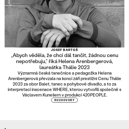
JOSEF BARTOŠ
„Abych věděla, že chci dál tančit, žádnou cenu
nepotřebuju,“ říká Helena Arenbergerová,
laureátka Thálie 2023
Významná česká tanečnice a pedagožka Helena
Arenbergerová převzala na konci září prestižní Cenu Thálie
2023 za obor Balet, tanec a pohybové divadlo, a to za
interpretaci inscenace WHERE, kterou vytvořili společně s
Václavem Kunešem v produkci 420PEOPLE.
ROZHOVORY