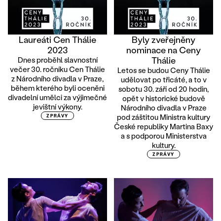
Laureáti Cen Thálie
Byly zveřejněny
2023
nominace na Ceny
Thálie
Dnes proběhl slavnostní
večer 30. ročníku Cen Thálie
Letos se budou Ceny Thálie
z Národního divadla v Praze,
udělovat po třicáté, a to v
během kterého byli oceněni
sobotu 30. září od 20 hodin,
divadelní umělci za výjimečné
opět v historické budově
jevištní výkony.
Národního divadla v Praze
pod záštitou Ministra kultury
ZPRÁVY
České republiky Martina Baxy
a s podporou Ministerstva
kultury.
ZPRÁVY