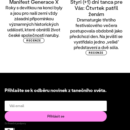
Manifest Generace X
Štyri (+1) dni tanca pre
Vás: Čtvrtek patřil
Roky s devítkou na konci byly
a jsou pro naši zemi vždy
ženám
zásadní připomínkou
Dramaturgie třetího
významných historických
festivalového večera
událostí, které obrátili život
postupovala obdobně jako
české společnosti naruby.
předchozí den. Na jevišti se
RECENZE
vystřídalo jedno „velké“
představení a dvě sóla.
RECENZE
Přihlašte se k odběru novinek z tanečního světa.
Za finanční podpory