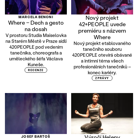
Nový projekt
MARCELA BENONI
Where ‒ Dech a gesto
42+PEOPLE uvede
na dosah
premiéru s názvem
V prostoru Studia Maiselovka
Where
na Starém Městě v Praze sídlí
Nový projekt etablovaného
420PEOPLE pod vedením
tanečního souboru
tanečníka, choreografa a
420PEOPLE otevírá obávané
uměleckého šéfa Václava
a intimní téma všech
Kuneše.
profesionálních tanečníků –
RECENZE
konec kariéry.
ZPRÁVY
Výročí Heleny
JOSEF BARTOŠ