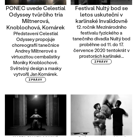
PONEC uvede Celestial
Festival Nultý bod se
Odyssey tvůrčího tria
letos uskuteční v
Miltnerová,
karlínské Invalidovně
Knoblochová, Komárek
12. ročník Mezinárodního
festivalu fyzického a
Představení Celestial
tanečního divadla Nultý bod
Odyssey propojuje
proběhne od 11. do 17.
choreografii tanečnice
července 2020 tentokrát v
Andrey Miltnerové s
prostorách karlínské...
virtuozitou cembalistky
Moniky Knoblochové.
ZPRÁVY
Světelný design a masky
vytvořil Jan Komárek.
ZPRÁVY