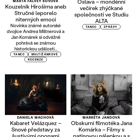
Oslava – mondénní
MARTA FALVEY SOVOVÁ
Kouzelník Hirošima aneb
večírek zhýčkané
Stručné leporelo
společnosti ve Studiu
niterných emocí
ALTA
Novinka známé autorské
TANEC
ZPRÁVY
dvojice Andrea Miltnerová a
Jan Komárek si odvážně
pohrává se známou
historickou událostí...
TANEC
MULTIŽÁNROVÉ
RECENZE
DANIELA MACHOVÁ
MARKÉTA JANDOVÁ
Kabaret Velázquez –
Obskurní filmotéka Jana
Snové představy za
Komárka – Filmy s
šustivými oponami
patinovou nálepkou a s