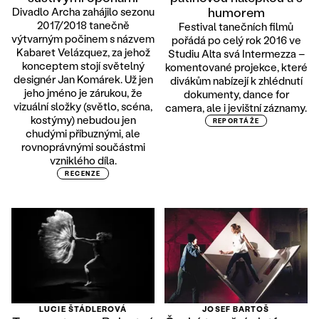
humorem
Divadlo Archa zahájilo sezonu
2017/2018 tanečně
Festival tanečních filmů
výtvarným počinem s názvem
pořádá po celý rok 2016 ve
Kabaret Velázquez, za jehož
Studiu Alta svá Intermezza –
konceptem stojí světelný
komentované projekce, které
designér Jan Komárek. Už jen
divákům nabízejí k zhlédnutí
jeho jméno je zárukou, že
dokumenty, dance for
vizuální složky (světlo, scéna,
camera, ale i jevištní záznamy.
kostýmy) nebudou jen
REPORTÁŽE
chudými příbuznými, ale
rovnoprávnými součástmi
vzniklého díla.
RECENZE
LUCIE ŠTÁDLEROVÁ
JOSEF BARTOŠ