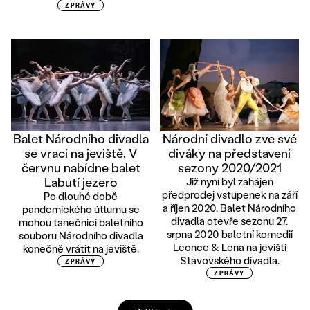
ZPRÁVY
Balet Národního divadla
Národní divadlo zve své
se vrací na jeviště. V
diváky na představení
červnu nabídne balet
sezony 2020/2021
Labutí jezero
Již nyní byl zahájen
předprodej vstupenek na září
Po dlouhé době
a říjen 2020. Balet Národního
pandemického útlumu se
divadla otevře sezonu 27.
mohou tanečníci baletního
srpna 2020 baletní komedií
souboru Národního divadla
Leonce & Lena na jevišti
konečně vrátit na jeviště.
Stavovského divadla.
ZPRÁVY
ZPRÁVY