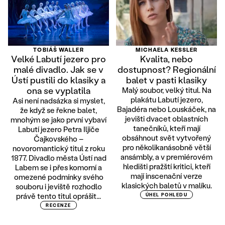
TOBIÁŠ WALLER
MICHAELA KESSLER
Velké Labutí jezero pro
Kvalita, nebo
malé divadlo. Jak se v
dostupnost? Regionální
Ústí pustili do klasiky a
balet v pasti klasiky
ona se vyplatila
Malý soubor, velký titul. Na
plakátu Labutí jezero,
Asi není nadsázka si myslet,
Bajadéra nebo Louskáček, na
že když se řekne balet,
jevišti dvacet oblastních
mnohým se jako první vybaví
tanečníků, kteří mají
Labutí jezero Petra Iljiče
obsáhnout svět vytvořený
Čajkovského –
pro několikanásobně větší
novoromantický titul z roku
ansámbly, a v premiérovém
1877. Divadlo města Ústí nad
hledišti pražští kritici, kteří
Labem se i přes komorní a
mají inscenační verze
omezené podmínky svého
klasických baletů v malíku.
souboru i jeviště rozhodlo
právě tento titul oprášit...
ÚHEL POHLEDU
RECENZE