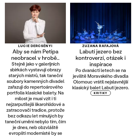
LUCIE DERCSÉNYI
ZUZANA RAFAJOVÁ
Aby se nám Petipa
Labutí jezero bez
neobracel v hrobě…
kontroverzí, otázek i
inspirace
Stejně jako v galerijních
sbírkách vystavují obrazy
Po dvanácti letech se na
starých mistrů, tak taneční
jeviště Moravského divadla
soubory kamenných divadel
Olomouc vrátil nejslavnější
zařazují do repertoárového
klasický balet Labutí jezero.
portfolia klasické balety. Na
KRITIKY
milost je musí vzít i ti
nejzarputilejší škarohlídové a
zatracovači tradice, protože
bez odkazu let minulých by
taneční umění nebylo tím, čím
je dnes, neb obzvláště
evropští modernisté by se