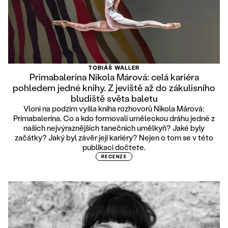
TOBIÁŠ WALLER
Primabalerína Nikola Márová: celá kariéra
pohledem jedné knihy. Z jeviště až do zákulisního
bludiště světa baletu
Vloni na podzim vyšla kniha rozhovorů Nikola Márová:
Primabalerína. Co a kdo formovali uměleckou dráhu jedné z
našich nejvýraznějších tanečních umělkyň? Jaké byly
začátky? Jaký byl závěr její kariéry? Nejen o tom se v této
publikaci dočtete.
RECENZE