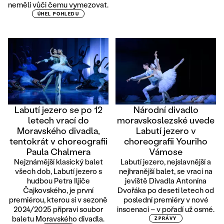
neměli vůči čemu vymezovat.
ÚHEL POHLEDU
Labutí jezero se po 12
Národní divadlo
letech vrací do
moravskoslezské uvede
Moravského divadla,
Labutí jezero v
tentokrát v choreografii
choreografii Youriho
Paula Chalmera
Vámose
Nejznámější klasický balet
Labutí jezero, nejslavnější a
všech dob, Labutí jezero s
nejhranější balet, se vrací na
hudbou Petra Iljiče
jeviště Divadla Antonína
Čajkovského, je první
Dvořáka po deseti letech od
premiérou, kterou si v sezoně
poslední premiéry v nové
2024/2025 připraví soubor
inscenaci – v pořadí už osmé.
baletu Moravského divadla.
ZPRÁVY