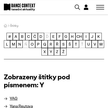
Štítky
#
A
B
C
Č
D
Ď
E
F
G
H
CH
I
J
K
L
M
N
Ň
O
P
Q
R
Ř
S
Š
T
Ť
U
V
W
X
Y
Z
Ž
Zobrazeny štítky pod
písmenem: Y
YAG
Yana Reutova