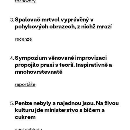
rozhovory
Spalovač mrtvol vyprávěný v
pohybových obrazech, z nichž mrazí
recenze
Sympozium věnované improvizaci
propojilo praxi s teorií. Inspirativně a
mnohovrstevnatě
reportáže
Peníze nebyly a najednou jsou. Na živou
kulturu jde ministerstvo s bičem a
cukrem
úhel pohledu