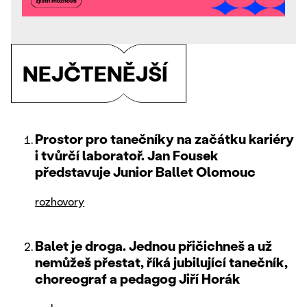
NEJČTENĚJŠÍ
Prostor pro tanečníky na začátku kariéry
i tvůrčí laboratoř. Jan Fousek
představuje Junior Ballet Olomouc
rozhovory
Balet je droga. Jednou přičichneš a už
nemůžeš přestat, říká jubilující tanečník,
choreograf a pedagog Jiří Horák