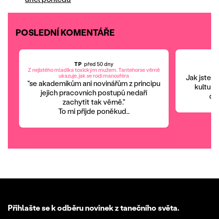
POSLEDNÍ KOMENTÁŘE
TP
před 50 dny
Z nejistého mladíka toxickým mužem. Tantehorse věrně
ukazuje, jak se rodí manosféra
Jak jste p
"se akademikům ani novinářům z principu
kulturo
jejich pracovních postupů nedaří
dje
zachytit tak věrně."
To mi přijde poněkud…
Přihlašte se k odběru novinek z tanečního světa.