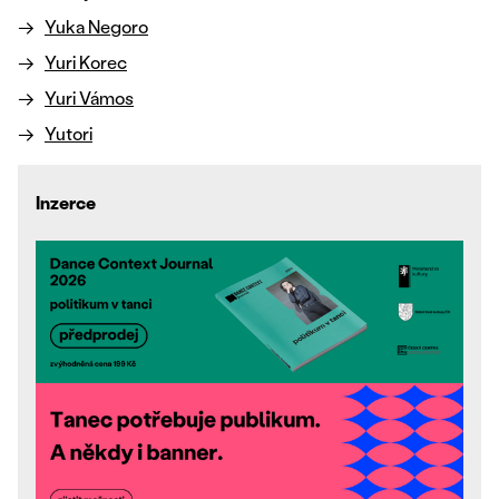
Yuka Negoro
Yuri Korec
Yuri Vámos
Yutori
Inzerce