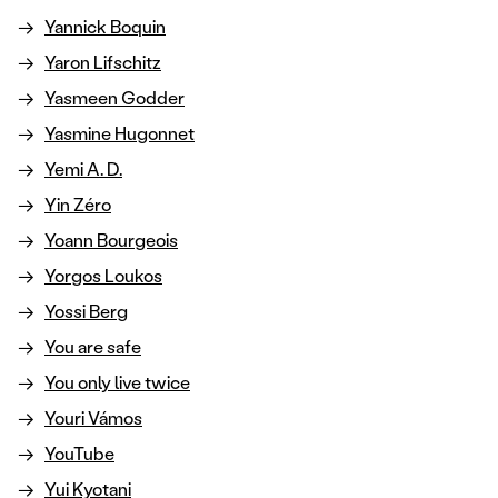
Yannick Boquin
Yaron Lifschitz
Yasmeen Godder
Yasmine Hugonnet
Yemi A. D.
Yin Zéro
Yoann Bourgeois
Yorgos Loukos
Yossi Berg
You are safe
You only live twice
Youri Vámos
YouTube
Yui Kyotani