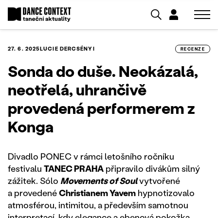
27. 6. 2025
LUCIE DERCSÉNYI
RECENZE
Sonda do duše. Neokázalá,
neotřelá, uhrančivě
provedená performerem z
Konga
Divadlo PONEC v rámci letošního ročníku
festivalu
TANEC PRAHA
připravilo divákům silný
zážitek. Sólo
Movements of Soul
vytvořené
a provedené
Christianem Yavem
hypnotizovalo
atmosférou, intimitou, a především samotnou
interpretací, kdy elegance a ebenová pokožka