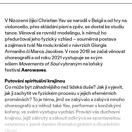
V Nizozemí žijící Christian Yav se narodil v Belgii a od hry na
violoncello, přes skládání písní a zpěv, se dostal ke studiu
tance. Věnoval se rovněž modelingu, k němuž ho
předurčoval jeho fyzický vzhled – souměrná postava
a zajímavá tvář. Na molu kráčel v návrzích Giorgia
Armaniho či Marca Jacobse. V roce 2018 se začal věnovat
choreografii a od roku 2021 vystupuje se svým
sólem
Movements of Soul
vybraným na loňský
festival
Aerowaves
.
Putování spirituální krajinou
Co může být záhadnějšího než lidská duše? Jak ji vyjevit,
jak ji zachytit ve fyzickém procesu v jejích efemérních
proměnách? To je téma, jímž se zabývalo a zabývá mnoho
choreografů a z něhož také Yav, performer s konžskými
kořeny, ve svém výstupu vychází. Provází vás duchovní
krajinou, jejíž zákruty a zákoutí odkrývá se spontaneitou
usazenou v jasně daném dramaturgickém a divadelním
rámci.